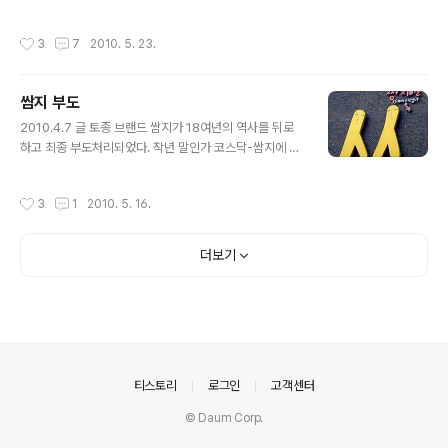
것을 알 수 있었죠. 대기업이라는 조직에서 여성분들이 임
파다하게 퍼져있었는데, 5월 19일 그 종지부를 찍었다. 이
원을 달기가 참 어려운데 대체적으로 임원이 된 여성분들
랜드 리테일 대표는 기자회견에서 장지동 가든파이브에 N
작성시간
3
7
2010. 5. 23.
을 보면 비슷 비슷한 -하지만 차마 말하기는 곤..
C백화점을 오픈하겠다고 한 것. 가든파이브 5개 건물 중
라이프 패션관과 영관에 들어선다고 하는데, 영업면적도 6
만 9500 제곱미터(2만1천평)에 달해 기존 백화점만한 규
쌈지 부도
모라고 한다. NC백화점 가든점 층별 안내.. 출처: 이데일
글 내용
리, 이성재기자 근데, NC백화점이 뭐지... NC백화점의 이
2010.4.7 글 토종 브랜드 쌈지가 18여년의 역사를 뒤로
름은 2001년 이랜드아울렛에서 인수한 뉴코아아울렛...'N
하고 최종 부도처리되었다. 작년 말인가 코스닥-쌈지에 관
ew core'에서 따온 것이라 한다. 국내 최초로 서구식 '직
심을 가진적도 있었는데.. 증권가를 통해서 위.변조 어음설
매입 백화점'을 도입하겠다는 것. 기존 임대형식으로 수수
등의 뉴스가 계속해서 나오더니 결국은.... 국내 토종브랜드
작성시간
3
1
2010. 5. 16.
료 수입에 대..
중 그래도 역량있는 기업이라고 생각했는데,. 그동안 의류
업에 집중하지 못하고 영화사업이나.. 전혀 관련없는 곳들
에 투자를 하는 둥, 무리하게 사업을 확장하더니 결국 이러
더보기
한 결과를 맞았다. 증권가에서는, 상식적으로 이해가 되지
않을 만큼 여러군데 사업을 확장하기 시작하는 기업은 얼
마 안 있어 망한다는 말이 돌곤 한다. 그 사례에 추가된 것
이 쌈지라는 것이 안타깝고.. 그동안 쌈지는 대표이사의 경
영이념에 따라 아마추어 예술을 전폭적으로 알게모르게 지
원하는 등, 사회를 위해서도..
의안내
티스토리
로그인
고객센터
© Daum Corp.