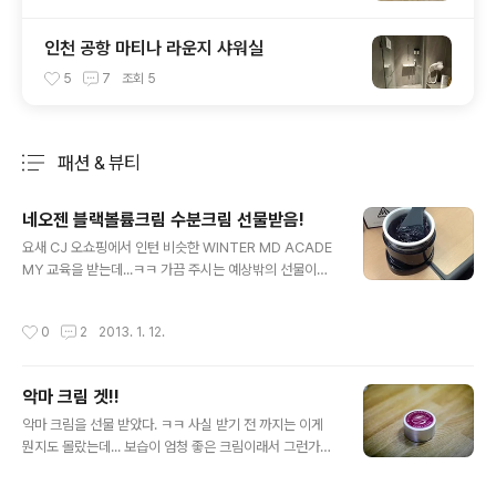
인천 공항 마티나 라운지 샤워실
5
7
조회
5
패션 & 뷰티
분류 전체보기
주요 글 목록
네오젠 블랙볼륨크림 수분크림 선물받음!
글 내용
요새 CJ 오쇼핑에서 인턴 비슷한 WINTER MD ACADE
MY 교육을 받는데...ㅋㅋ 가끔 주시는 예상밖의 선물이
참.. 좋다ㅋㅋㅋ 안 그래도 수분 크림만 바르는 터에 수분
크림 복이 터졌다! 악마크림에 이어 블랙크림까지! 근데
작성시간
0
2
2013. 1. 12.
음.. 악마크림은 보습크림이라고 하는게 더 맞는 표현인가..
화장품에 대해서 잘은 모르니, 그냥 발라보고 내가 좋으면
좋은 걸로. 근데 뚜껑을 열어보니 검정색이라 조금 놀랐다.
악마 크림 겟!!
근데 막상 발라보니 투명한 빛이었다. 역시나 수분크림이
글 내용
라 그런가 잘 발리고! 음.. 근데 이건 어머니에게 드려야겠
악마 크림을 선물 받았다. ㅋㅋ 사실 받기 전 까지는 이게
다. 보니까 7~8만원 하는 비싼거든데!!! 가격에 한 번 더 놀
뭔지도 몰랐는데... 보습이 엄청 좋은 크림이래서 그런가보
라고, 이런 건 어무니에게..ㅋㅋ 나는 안 그래도 냉장고에서
다 하고 보니.. 뒤에 '시어버터 성분'이 똭!! 록시땅에 들어가
잠자는 수분 크림을 얼른 써 버려야 하기 때문에! 신기한
서 그렇게 인기몰이를 한 '시어버터'성분은 나도 안다.ㅋㅋ