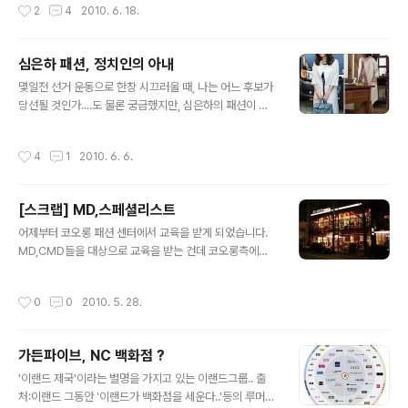
작성시간
2
4
2010. 6. 18.
습니다. 특히 서원교 팀장님은 베네통..
자본력을 바탕으로 하는 이랜드의 호언장담이라... 기대반,
의심반 이었는데. 이참에 다녀왔다. 지하철 8호선 장지역
3번출구를 통해서 나오면, 바로 앞에 가든파이브 건물이
심은하 패션, 정치인의 아내
보인다. 그리 찾기는 어렵지 않다. 에스컬레이터를 타고 조
글 내용
금 올라오면 분수를 포함한 넓은 광장이 있고, 왼쪽에는 KI
몇일전 선거 운동으로 한창 시끄러울 때, 나는 어느 후보가
M'S CLUB과 NC백화점이 자리잡고 있다. 오늘이 남아공
당선될 것인가....도 물론 궁금했지만, 심은하의 패션이 유
월드컵 한국:아르헨티나 전이 있는 날이라서 광장에서 거
독 눈에 띄었다. 그 단아하면서도 우아한 매무새가 나의 마
리응원 행사를 하고 있다. 사람들도 적당히 있고. NC백화
음을 빼앗았다. 선거 후인 요즘은, 옷의 가격이 알려지며 기
작성시간
4
1
2010. 6. 6.
점의 입구..
사화 되고 있는데... 출처: 뉴스엔 심은하는 감색 양복에 파
란색 넥타이를 입은 남편과 맞추어 짙은 남색 원피스에 아
이보리색 반소매 코트, 하늘색 가방, 베이지색 구두를 신어
[스크랩] MD,스페셜리스트
단아하면서도 깔끔한 인상을 심어주었다. 전성기 때의 청
글 내용
초한 외모를 잃지 않아 카메라의 집중 세례를 받은 심은하
어제부터 코오롱 패션 센터에서 교육을 받게 되었습니다.
패션을 꼼꼼히 뜯어보면 서민들은 ‘헉’ 하고 입이 벌어지는
MD,CMD들을 대상으로 교육을 받는 건데 코오롱측에서
명품들이다. 먼저 아이보리색 코트는 100% ‘메이드 인 이
훌륭하신 강사분들이 오셔서 직접 다양한 분야에 대한 설
탈리아’를 고집하는 이탈리아 브랜드 피아자 셈피오네로
명을 해주시고 간단한 Test를 거치면 학점이 수여되는 방
작성시간
0
0
2010. 5. 28.
가격은 120만원대다..
식입니다. 특히나 이번 교육 과정에는 제가 평소에 알고 싶
었던 다양한 주제들이 준비되어 있어요. 어제는 첫번쨰 시
간으로 오셨던 강사님은 코오롱의 헨리코튼을 거쳐, 존바
가든파이브, NC 백화점 ?
바토스 런칭에 참여, 현재는 시리즈 편집샵을 운영하고 계
글 내용
신 한경애 이사님이셨습니다. 첫인상에서 미쳐 느끼지 못
'이랜드 제국'이라는 별명을 가지고 있는 이랜드그룹.. 출
했으나 두시간이 넘는 강연 동안 점차 '포스'가 남다르다는
처:이랜드 그동안 '이랜드가 백화점을 세운다..'등의 루머는