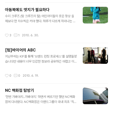
에도 가봤지만 이미 사이즈는 동이 나 있었고. 사실 단순히
프린트가 개성있는 티셔츠는 유니클로가 아니더라도 살 수
아동복에도 엣지가 필요하다
있었습니다. 하지만 그 깔끔함과 정제된 색상, 가장 중요한
글 내용
그에 비해 싼 가격. 그 당시만 해도 그러한 가격대의 제품
수리 크루즈 (탐 크루즈의 딸) 어린아이들의 옷은 항상 실
에.. 유명한 디자이너와의 '콜라보레이션'은 일반적이지 않
제보다 한 치수씩은 커야 했다. 하루가 다르게 자라나는 아
았죠. 지금도 그리 일반적이지는 않지만... 여튼 그때 's'사
이들이기에 그렇게라도 해 놓지 않으면 하루가 멀다하고
이즈 티셔츠를 찾아다니면서 가졌던 생각은 '곧 대박나겠
옷을 사 날라야 했으니까. 같은 이유로 꼭 맞는 옷을 사더라
작성시간
3
1
2010. 6. 30.
구나.' '돈 빌려서라도 점..
도 그리 비싼 것을 택하지는 않았다. 돈도 문제지만, '아이
들이 뭘 알겠어.'라는 생각이 대부분이었고, 그만큼 선택의
폭도 넓지는 않았다. 그런데 요새 가만 보면 아동의 패션에
[펌]바이어의 ABC
도 참 많은 변화가 생겼다. 위의 사진은 탐 크루즈의 딸인
글 내용
수리 크루즈의 모습이다. 요즘들어 자주 눈에 띄는.. '스타
지난주에는 KIF를 통해 '브랜드 런칭 프로세스'를 설명들었
들의 아들딸 패션'. 우리나라는 아무래도 덜 개방적인 성향
습니다만 내용이 너무 민감한 정보라 공유하긴 어렵고 이
이 있어서인지 외국만큼 파파라치들이 활성화 되어있지 않
번주에 강연을 통해 배운 '바잉 프로세스'에 대해서는 짧막
다. 덕분에 먼 나라 일인데도 탐크루즈의 딸 '수리 크루
하게 리뷰도 해볼 겸 강의 내용 요약을 해볼까 합니다. 일단
작성시간
0
0
2010. 6. 19.
즈'나 브래드 피트의 딸 ..
강사로 오신 서원교 팀장님은 두산의류BG에 근무하시며
폴로에서 오랜 경력과 노하우를 갈고 닦으신 분입니다. 폴
로는 82년 처음 신한인터네셔널과 계약한 이후 92년에는
NC 백화점 탐방기
일경물산과, 이후 98년 두산이 이를 합병하면서 현재까지
글 내용
유일하게 한국에서 공식 수출입 판로를 독점하고 있는 상
'한번 가봐야지..가봐야지.' 하면서 벼르기만 했던 NC백화
황입니다. 때문에 두산의류BG의 직원분들은 그 누구보다
점에 다녀왔다. NC백화점은 이랜드그룹이 국내 최초 '직매
도 상품 수출입 및 통관, 상품 셀렉션에서 만큼은 월등히 우
입 백화점'을 표방하며, 자신감 있게 오픈한 백화점이다. 2
수한 실력과 특화된 노하우를 겸비한 분들이라 할 수 있겠
010/05/23 - [패션] - 가든파이브, NC 백화점 ? 엄청난