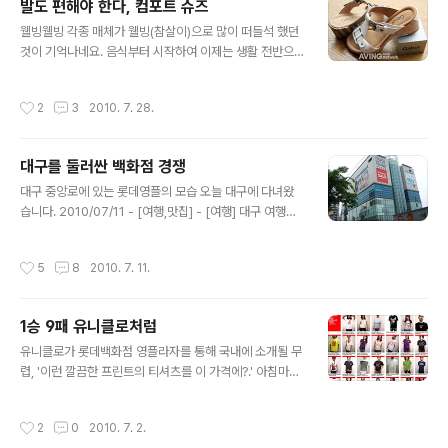
발도 편해야 한다, 컴포트 슈즈
고픈 말을 간단히 남기는 것인데 꼭 나뭇잎들처럼 보인다.
글 내용
웰빙웰빙 각종 매체가 웰빙(참살이)으로 많이 떠들석 했던
이렇게 나뭇잎을 계속 달게되어 하나의 성장한 나무가 되
것이 기억나네요. 음식부터 시작하여 이제는 생활 전반으
면.. 실제 호주의 캥거루 섬에 NEC가 나무를 하나 심는다.
로 퍼졌고, 이제는 사람들의 의식속에 자연스레 자리매김
실제로 800그루가 심어졌다고 들었는데, 아직도 진행형인
한 '웰빙'. 이제는 신발에도... 사실 패션은 먹는 것 다음으로
지는 모르겠다. 기발하지 않은가??!! 나만 그랬나.... 사이트
작성시간
2
3
2010. 7. 28.
몸과 밀접한 관계지만,, 남에게 보여주기 위한 것도 크기 때
주소 : http://www.ecotonoha.com 지금이야 워낙 기..
문에 아무래도 다른 것들과는 달리 제약이 많죠. 몸이 조금
수고스럽더라도 조금 더 예쁜 쪽으로... 내 자신이 만족스러
대구를 둘러싼 백화점 경쟁
운 쪽으로... 가게 마련인데 말이에요. 단적인 예로 그 옛날
글 내용
부터 전해 내려오는 '코르셋'을 들 수 있죠. 심한 경우에는
대구 중앙로에 있는 롯데영플의 모습 오늘 대구에 다녀왔
고래뼈로 만든 코르셋을 조이다가 갈비뼈가 부러져 죽는
습니다. 2010/07/11 - [여행,맛집] - [여행] 대구 여행기
경우도 있었다니.. 미에 대한 욕구는 어느정도까지 갈 수 있
대구의 '중앙로' 지역은 대부분의 상업시설이 밀집되어 있
는지 짐작해 볼 수 있죠. 그런데 이런 패션에도 '편안함'이
는 지역이기에, 당연히 들러봤습니다. 우리에겐 '동성로'라
작성시간
5
8
2010. 7. 11.
들어왔네..
는 이름이 더 친근하지요. 중앙로의 한 모습 잘 안보이는데
사진 제일 멀리있는, 왼쪽의 하얀 건물이 '대구백화점' 입니
다. 1층 입구 앞에 사람이 왜이리 많나 했는데, 사람들이 약
1승 9패 유니클로처럼
속 장소로 아주 많이 애용하는 곳이라 하네요. 그런데 눈에
글 내용
띄는 것이... 대구백화점 로고 밑에 함께있는 '신세계'의 로
유니클로가 롯데백화점 영플라자를 통해 국내에 소개될 무
고. 뭐지????? 알아보니 10년간 경영제휴를 했었는데, 그
렵, '이런 깔끔한 프린트의 티셔츠를 이 가격에?.' 아침마다
것도 2010년이면 종료가 된다고 하네요. 현재는 많이 제
지하철역에서 나눠주는 신문 마지막장에 난 전면광고를 통
휴가 느슨해진 상태고.. 최근에는 신세계가 대구에 점포를
해 유니클로를 처음 만났습니다. 원하는 티셔츠들을 점찍
작성시간
2
0
2010. 7. 2.
..
고 영등포 롯데에 갔지만 티셔츠 한장만 건지고, 잠실 롯데