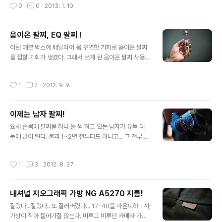
작성시간
0
0
2013. 1. 10.
게.. 스..
인터넷을 통해서 찾아보니, CJ오쇼핑에서 완판..매진.. 단
단히 인기몰이를 했나보다ㅋ 원래는 키엘 수분크림을 쓰고
있었는데, 받자마자 바로 발라보고는.... 반해버림. 다음 날
음이온 팔찌, EQ 팔찌 !
보송보송한 얼굴 피부 느낌이 좋다! 솔직히 다른 수분크림
글 내용
은 써도 그냥저냥.. '좋겠지 뭐.' 였는데... 이건 좀 좋다. 록시
이런 예쁜 박스에 배달되어 옴 우연한 기회로 음이온 팔찌
땅 핸드크림도 사야지 사야지 했으면서도 지금껏 안사고
를 접할 기회가 생겼다. 그래서 쓰게 된 음이온 팔찌 사용
미루어 두었는데ㅋㅋ 여튼, 악마크림 추천추천 엄청 추천..
후기. 요새 이래 저래 팔찌 풍년이네..ㅋㅋ 이번에는 음이온
ㅠ_ㅠ 손에도 바르고 발에도 발랐음.
팔찌! 음이온 팔찌는 혈액의 정화, 집중력 강화, 세포 활성
작성시간
1
2
2012. 9. 9.
을 돕는 등 많은 효과가 있다고 하는데... 그래서인지 '수험
생 EQ 팔찌'로 유명하다는데, 글쎄 효과가 얼마나 있을라
나. 개인적으로 그러한 효과는 제쳐놓더라도 디자인이 스
이제는 남자 팔찌!
포티 한 것이 마음에 든다! 자전거 탈 때 잘 어울릴 듯. 신기
글 내용
한 유리병에 담겨와서, 하나 하나 꺼내는 맛이 있다. 컬러
요새 손목에 팔찌를 하나 둘 씩 하고 있는 남자가 유독 더
조합도 괜찮ㅋㅋ 뭔가... 마력을 가지고 있을 법한 포스다.
눈에 많이 띈다. 불과 1~2년 전부터도 아니고... 그 전부터
패키징이 마음에 든다ㅋㅋ 착용 샷! 근데 한 가지 단점이 있
트랜드 새터의 손목에는 무엇인가가 채워져 있었지만, 요
다면... 이상한 냄새가 난다는 것이다. 8가지 천연 광물질이
새들어 주목받는 느낌이다. 남성 팔찌 전문 온라인 쇼핑몰
작성시간
1
3
2012. 8. 27.
들..
도 생겼다. 다른 곳에 비해 비싸긴 하지만... 여름에는 소매
가 짧아짐에따른 허전함을 훌륭하게 커버해주면서도 포인
트를, 겨울에는 소매 끝단 밑으로 살짝 보이는 그 위트가 멋
내셔널 지오그래픽 가방 NG A5270 지름!
스럽다. 이제는 멋쟁이들의 필수품이 되었다. 시계와 함께
글 내용
레이어링을 하기도 하고, 반대 편 손목에 두 세개 씩 레이어
질렀다...질렀다.. 또 질러버렸다... 17-40을 마운트하니까,
링 하기도 한다. 색 조합이나, 디테일에 따라 그 분위기가
가방이 작아 들어가질 않는다. 미루고 미루던 카메라 가방