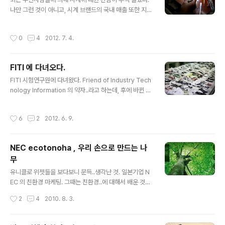
선...같은 것에 대해서도 말 해주셨고, 전통적인 '테일러'들
나만 그런 것이 아니고, 시계 브랜드의 국내 매출 또한 지속
에 대한 이야기나..'리얼 버튼'에 대한 설명도 해 주셨다. 사
적으로 늘고 있다. 특히나 2009년 이후로 폭발적인 성장
실, 의류 전공자임에도 수트에 관해 아는 것이 많이 없는지
세를 보였고, 얼마 전 명동 롯데 외벽에는 고급스러운 '브레
작성시간
0
4
2012. 7. 4.
라... ..
게' 포스터가 떡하니 붙어있는 것을 보며 다시금 실감했다.
인터넷에는 이미 '시계 브랜드 계급표'또한 돌아다닌다.
'급'이 정해져 있는 것이다. 우리 나라 토종 브랜드는, FOC
FITI 에 다녀오다.
E 정도만이 명맥을 잇고 있다. 국내 시계 중 손목 시계의 시
글 내용
장규모가 94.5%를 차지한다, 시장규모도 1조 1,700억원
FITI 시험연구원에 다녀왔다. Friend of Industry Tech
에 달하며 그 중 수입시계의 비중은 78.2%(9,150억원)이
nology Information 의 약자..라고 하는데, 후에 바뀐 것
다.(2009년 기준) 작년에도 어느 일간지에서 '백화점 무엇
이라 큰 의미가 없댄다. (구)한국원사직물시험연구원으로
이 잘 팔렸나' - 라는 제목의 작은 섹션을 보았는데, 카..
KATRI, KOTITI와 함께 인지도 있는 국가공인 섬유품질
작성시간
6
2
2012. 6. 9.
인증기관이다. 주요 업무는 섬유제품의 성능 테스트를 의
뢰받고, TEST REPORT를 발급해주는 것이다. 물론 수수
료를 받고! 섬유 연구 등 다른 부분의 일도 있지만, 95%이
NEC ecotonoha , 우리 손으로 만드는 나
상의 일이 의뢰받은 시료를 테스트하는 일이라고. 얼마 전,
무
한 실험실에서만 30만개 테스트를 돌파했다고 한다.(201
글 내용
2년 1월~6월 기간.) KATRI, KOTITI의 경우 국가기관이
유니클로 위젯들을 보다보니 문득..생각난 것. 일본기업 N
나 방직협회에서 시작하여 현재까지 뭔가 국립...의 느낌이
EC 의 친환경 마케팅. 그때는 친환경..에 대해서 배운 것은
강한 반면에 FITI의 경우 사립기..
아니었고, 인터랙티브 디자인에 대해서 배우던 때였다. 이
작성시간
2
4
2010. 8. 3.
런 사이트 창을 통해서 네티즌이 직접 나무를 만들어가는
과정.. 처음엔 빈 가지로 시작하지만 구석구석 마다 나뭇잎
을 붙일 수 있다. 자세히 보면 나뭇잎은 아니고 자신이 남기