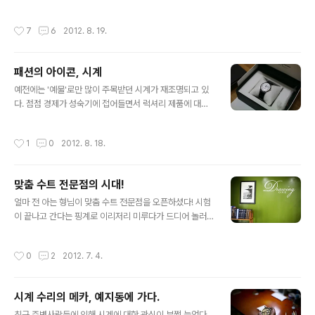
많이 변할 수 있는 것 또한 신기... 클래식 복장에 소매 사이
구입을 해야 할 때가 온 것인가! 근데 옆으로 매는 것을 한
로 보이는 위트있는 팔찌가 언뜻 보인다면, 그 사람이 조금
참 검색하다 보니, 또 백팩형태의 카메라 가방이 눈에 들어
작성시간
7
6
2012. 8. 19.
달리 보일 ..
온다. 근데 이게... 일반 백팩 대용으로 사용해도 손색이 없
는 것. 집에는 몇 년 된 나이키 백팩 한 개만 있는지라... 고
심끝에 하나 지르기로 했다. 최근 몇 년 간, '스퀘어 백팩'이
패션의 아이콘, 시계
유행했다. 인케이스, viamonoh, ck.. 언제 둥글둥글한 가
글 내용
방을 매었었냐는 듯. 이제는 끝물에 접어들고 있는 것 같다.
예전에는 '예물'로만 많이 주목받던 시계가 재조명되고 있
조금 더 아방가르드한 쪽이 계속 주목 받는 것 같다. 자원은
다. 점점 경제가 성숙기에 접어들면서 럭셔리 제품에 대한
한정되어 있고, 남들과 개성은 추구하고 싶고. 조금 더 특이
수요도 함께 늘고, 더불어 '명품 시계'에 대한 수요도 늘고
한 것으로, 조금 더 형식을 파괴하..
있다. 우리나라뿐만 아니라, 아시아권 경제가 함께 들썩이
작성시간
1
0
2012. 8. 18.
면서 그 수요는 더욱 늘어나고 있는 듯 하다. 그에 따라 매
년 리테일가 인상은 연례 행사가 되었고, 그 것은 물가 상승
률을 웃돌곤 한다. 뭐... 시계라는게 사실 마음에 드는 것을
맞춤 수트 전문점의 시대!
차면 그만이라 생각하지만, 시계 마니아들 사이에서는 일
글 내용
종의 '계급표'도 존재한다. 그 것을 가르는 기준은 대개 '전
얼마 전 아는 형님이 맞춤 수트 전문점을 오픈하셨다! 시험
통'이라든지, '완성도', '가격', '기능' 등을 포함한다. 따라서
이 끝나고 간다는 핑계로 이리저리 미루다가 드디어 놀러
아래로는 한계가 있지만, 위로는 한계가 없는 시계가격. 어
갔다!! 선배 형을 따라 이태원에 놀러갔다가, 커피 한 잔 얻
릴 적, 보통 할인점 등에서 보는 옷들이 '저가' 브랜드에 속..
어먹으며 친해진 사이..ㅋㅋ 명동 장교빌딩 지하1층에 위
작성시간
0
2
2012. 7. 4.
치! 근데 찾는데 좀 애먹었다... 미로같아. 가게 이름은 Dra
wing ONE. 맞춤 수트 전문점이다. 란스미어에서 일하던
후배와 함께 일을 벌이셨는데(?), 그래서인지 몰라도 소재
시계 수리의 메카, 예지동에 가다.
의 품질 등에서 타협하지 않겠다는 고집(?)이 보였다. 디테
글 내용
일에 따라 달라지는 가격들과 고객이 원하는 가격의 적정
최근 주변사람들에 의해 시계에 대한 관심이 부쩍 늘었다.