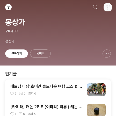
검색하기
티스토리
몽상가
구독자
30
몽상가
구독하기
방명록
신고하기 레이어
열기
인기글
베트남 다낭 호이안 올드타운 여행 코스 & 일
정 추천
2
0
조회
6
[카메라] 캐논 28.8 (이파리) 리뷰 ( 캐논 E
F 28mm f1.8 )
1
0
조회
5