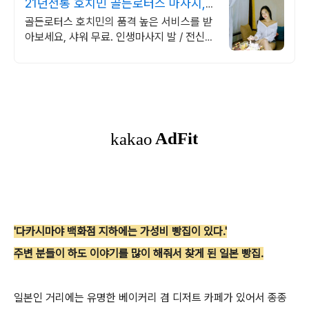
21년전통 호치민 골든로터스 마사지,
사우나 힐링
골든로터스 호치민의 품격 높은 서비스를 받
아보세요, 샤워 무료. 인생마사지 발 / 전신
마사지,네일,목욕탕,세신,무료샤워
'다카시마야 백화점 지하에는 가성비 빵집이 있다.'
주변 분들이 하도 이야기를 많이 해줘서 찾게 된 일본 빵집.
일본인 거리에는 유명한 베이커리 겸 디저트 카페가 있어서 종종