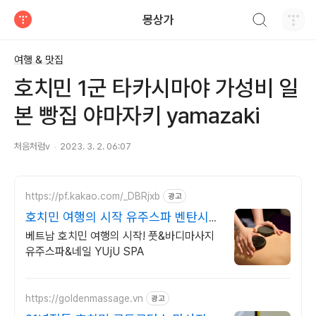
검색하기
몽상가
티스토리
여행 & 맛집
호치민 1군 타카시마야 가성비 일
본 빵집 야마자키 yamazaki
처음처럼v
2023. 3. 2. 06:07
https://pf.kakao.com/_DBRjxb
광고
호치민 여행의 시작 유주스파 벤탄시장
도보 3분
베트남 호치민 여행의 시작! 풋&바디마사지
유주스파&네일 YUjU SPA
https://goldenmassage.vn
광고