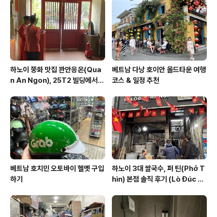
는 바이다. 이 이외에도 좋은 메뉴들이 꽤나 많기에... 게다
가 이것 저것 주문하다 보면 몇백만 동은 그냥 계산..
하노이 쭝화 맛집 꽌안응온(Qua
베트남 다낭 호이안 올드타운 여행
n An Ngon), 25T2 빌딩에서
코스 & 일정 추천
즐기는 깔끔한 베트남 요리
베트남 호치민 오토바이 헬멧 구입
하노이 3대 쌀국수, 퍼 틴(Phở T
하기
hìn) 본점 솔직 후기 (Lò Đúc 거
리)