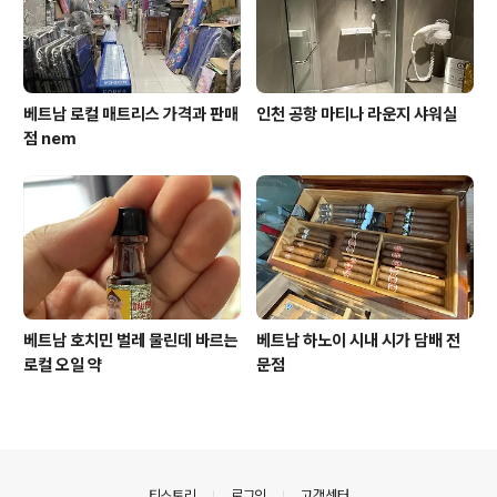
베트남 로컬 매트리스 가격과 판매
인천 공항 마티나 라운지 샤워실
점 nem
베트남 호치민 벌레 물린데 바르는
베트남 하노이 시내 시가 담배 전
로컬 오일 약
문점
의안내
티스토리
로그인
고객센터