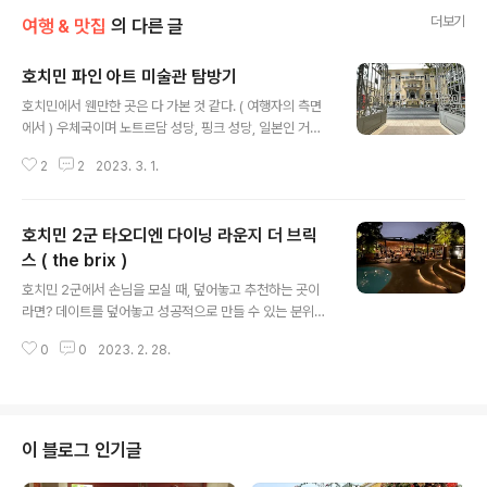
더보기
여행 & 맛집
의 다른 글
호치민 파인 아트 미술관 탐방기
글 내용
호치민에서 웬만한 곳은 다 가본 것 같다. ( 여행자의 측면
에서 ) 우체국이며 노트르담 성당, 핑크 성당, 일본인 거리,
사이공스퀘어, 벤탄마켓, 빈컴센터, 랜드마크 81, 응웬 후
2
2
2023. 3. 1.
에 스트릿(커피빌딩), 오페라하우스, 여행자거리(부이비
엔), 차이나 타운 등등. 2022.09.10 - [여행 & 맛집] - 호
치민 5군 차이나 타운 여행 도매 시장 호치민 5군 차이나
호치민 2군 타오디엔 다이닝 라운지 더 브릭
타운 여행 도매 시장 어느 나라에나 중국인들이 모여사는
차이나 타운은 있게 마련이다. 베트남과 한국은 그중에서
스 ( the brix )
글 내용
도 중국인(화교)들이 제대로 정착하거나 강력하게 경제권
호치민 2군에서 손님을 모실 때, 덮어놓고 추천하는 곳이
을 장악하지 못한 대표적인 나라라고 이 gem87.tistory.
라면? 데이트를 덮어놓고 성공적으로 만들 수 있는 분위기
com 2022.12.10 - [여행 & 맛집] - 베트남 호치민 부이
깡패인 곳이라면? 뭘 해도 평균 이상은 가는 장소를 꼽으라
비엔 여행자 거리 수제 버거 잉글리쉬 브랙퍼스트 ..
0
0
2023. 2. 28.
면? the brix ( 더 브릭스 )를 꼽을 수 있다. 물론 가격은 꽤
되기 때문에 그리 좋아하는 장소는 아니다만... 어쩌다 친구
들이나 손님과 가야 할 때면, 항상 기대가 되는 공간이다.
랍스터와 스테이크 플래터 메뉴. 이게 490만 동인가 했던
것 같다. ( 25만 원 돈... 가격이 정말 엄청나다 ) 우리가 아
이 블로그 인기글
무리 6명이 방문했다고 하지만, 이 메뉴의 가격은 정말 사
악하다. 이 메뉴는 피해서 시키는 지혜를 발휘하기를 바라