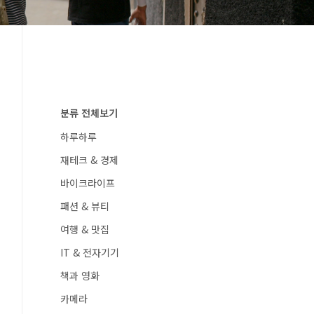
분류 전체보기
하루하루
재테크 & 경제
바이크라이프
패션 & 뷰티
여행 & 맛집
IT & 전자기기
책과 영화
카메라