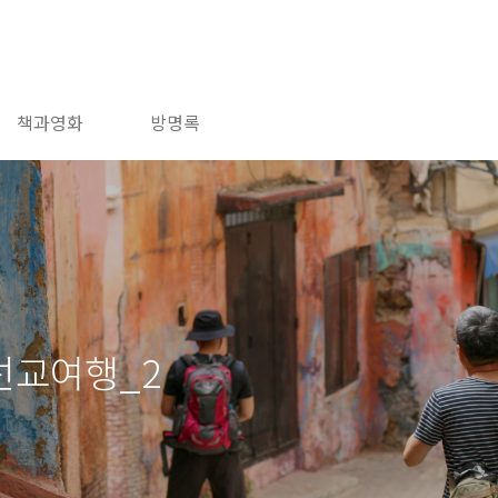
책과영화
방명록
선교여행_2