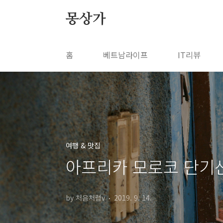
본문 바로가기
몽상가
홈
베트남라이프
IT리뷰
여행 & 맛집
아프리카 모로코 단기
by 처음처럼v
2019. 9. 14.