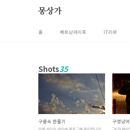
본문 바로가기
몽상가
홈
베트남라이프
IT리뷰
Shots
35
구름속 한줄기
구멍났어.
이제 사진은 네이버 블로그에 올리렵니다
"비가 왜이