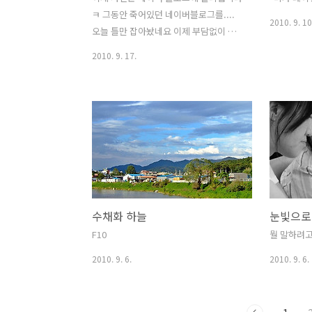
ㅋ 그동안 죽어있던 네이버블로그를....
2010. 9. 10
오늘 틀만 잡아놨네요 이제 부담없이 마
구 투하해야지ㅎ 링크 : 몽상가 종종 들러
2010. 9. 17.
주세요 ^-^
수채화 하늘
눈빛으로
F10
뭘 말하려고
2010. 9. 6.
2010. 9. 6.