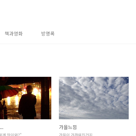
책과영화
방명록
..
가을느낌
렇게 많이와?"
가을이 가까워진건지...