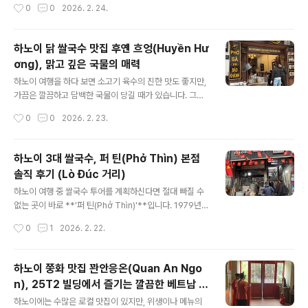
작성시간
0
0
2026. 2. 24.
괜찮아지겠지..'하고 생각했는데, 날이 갈수록 심해져서 진
같은 곳인데요. 호안끼엠 근처 올드쿼터에 위치한 본점에
물에... 상처에....
다녀온 후기를 적어보겠습니다. 현지 발음으로는 '분짜 닥
낌'이라고 말해야 하는데, 뭐 여행객들에게 워낙 유명한 곳
하노이 닭 쌀국수 맛집 후옌 흐엉(Huyền Hư
이라서... 발음을 몰라서 이곳을 못 찾아올 일은 없을 것 같
ơng), 맑고 깊은 국물의 매력
습니다. 후련하고 업무 미팅을 하나 끝내고 점심을 먹으러
글 내용
이끌려 들어왔는데, 이런 곳을 아직까지 몰랐다니 베트남
하노이 여행을 하다 보면 소고기 육수의 진한 맛도 좋지만,
거주민으로서 부끄러웠습니다.( 여행객들이 필수 코스처럼
가끔은 깔끔하고 담백한 국물이 당길 때가 있습니다. 그럴
가는 곳들은 피하는 편인데, 그래도 아주 유명한 곳들은 다
때 가장 먼저 생각나는 곳이 바로 닭 육수 쌀국수로 유명한
작성시간
0
0
2026. 2. 23.
저마다의 이유가 있는 것 같습니다 )📍 위치 및 첫인상주
**'후옌 흐엉(Huyền Hương)'**입니다. 호안끼엠 근처
소: 1 Hang Manh, ..
에 위치해 접근성도 좋고, 제대로 된 로컬의 맛을 느낄 수
있는 곳입니다. '아침 9시 미팅 전에 그래도 간단히 배는 채
하노이 3대 쌀국수, 퍼 틴(Phở Thìn) 본점
워야겠고... 미팅 장소 근처에 뭐가 있을지는 모르겠고..' 하
솔직 후기 (Lò Đúc 거리)
던 차에, 직원이 가자고 끌고 간 곳입니다. 알고 보니 여기
글 내용
도 꽤나 유명한 곳이었습니다. ( 베트남 현지인 여행객에게
하노이 여행 중 쌀국수 투어를 계획하신다면 절대 빠질 수
특히 ) 📍 위치 및 분위기주소: 20 P. Bảo Khánh, Hàng
없는 곳이 바로 **'퍼 틴(Phở Thìn)'**입니다. 1979년부
Trống, Hoàn Kiếm, Hà Nội 호안끼엠 호수 서쪽 골목인
터 영업을 시작해 하노이 현지인들뿐만 아니라 관광객들에
작성시간
0
1
2026. 2. 22.
바오 칸(Bao Khanh..
게도 성지 같은 곳인데요. 로득(Lò Đúc) 거리에 있는 본점
에 직접 다녀온 후기를 남겨봅니다.사실 호치민에서도 이
가게를 지나면서 봤던 것 같은데, '웬 할아버지 사진이 달려
하노이 쭝화 맛집 꽌안응온(Quan An Ngo
있나'라고 생각했을 뿐이었습니다. 이런 유명한 가게인 줄
n), 25T2 빌딩에서 즐기는 깔끔한 베트남 요
알았다면 일부러라도 들어가서 먹어봤을 텐데 말입니다.
글 내용
리
출장 중에 일행이 데리고 가서 알았던 것이지, 혼자는 하노
하노이에는 수많은 로컬 맛집이 있지만, 위생이나 메뉴의