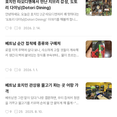
호치민 타오디엔에서 만난 지브리 감성, 도토
호짬 해변가에 위치해 있어서 접근성은 나쁘지 않습니다.
리 다이닝(Dotori Dining)
호치민 근교에서 바다를 보며 힐링하기 딱 좋은 거리예요.
글 내용
리조트 부지가 꽤 넓어서 단체 행사를 진행하기에도 무리
안녕하세요. 오늘은 호치민 2군 타오디엔에서 꽤 핫하다는
가 없고, 쉬는 시간에 구석구석을 구경만 하기에도 심심하
'도토리 다이닝(Dotori Dining)' 이야기를 해볼까 합니다.
지 않은 곳이에요. 🛏️ 객실 및 시설 (10월 투숙 기준)1. 객
인스타나 블로그에서 지브리 감성 맛집으로 워낙 유명한
작성시간
0
0
2026. 2. 14.
실 컨디션 전반적으로 깔끔하고 관리가 잘 된 느낌입니다.
곳이라 궁금했는데, 마침 친한 친구 부부와 점심을 여기서
화려하거나..
하기로 했습니다.결론부터 말하자면 "분위기는 백점, 맛은
준수함, 가격은 살짝 사악함" 정도로 요약할 수 있겠네요.
베트남 순간 접착제 종류와 구매처
📍 위치 및 분위기주소: 28 Thảo Điền, Quận 2 (골목
글 내용
로컬 지역 주택에 살다 보니, 사소하게 고칠 것들이 계속해
안쪽에 있어서 그랩에서 내려서 조금 걸어야 합니다.) 타오
서 생긴다.벽에 붙어있는 장식품 부속부터... 물이 흐르는
디엔의 메인 거리에서 유명한 '르진(L'suine)이라는 카페
길목에 있는 조그만 인형이 떨어지는 등...한국에서는 그냥
가 있는데, 그 옆쪽 골목으로 들어가야 합니다.분위기: 입구
'순간 접착제'를 찾아서 손쉽게 구매하면 되는데, 과연 베트
부터 나무나무한 느낌이 참 좋습니다. 베트남 특유의 복잡
작성시간
0
0
2026. 1. 1.
남에서는 어떻게 처리를 할까. 뭘 하나 사더라도 여러가지
한 오토바이 소음에서 잠시 벗어날 수 있는 아늑한 공간이
를 비교해 보고 최선의 선택을 하고 싶은 것이 사람 마음.그
에..
래서 인터넷과 챗지피티, 제미나이 등을 모두 동원하여 열
베트남 호치민 관상용 물고기 파는 곳 어항 가
심히 찾아봤다. 그리고 좀 나눠보았다. '로컬 / 정체불명 /
격
글로벌' 상품으로. 각 상품이 어떠한지, 구매처는 어딘지 결
글 내용
론부터 말하면, 1) 502 : 근처 편의점 어느 곳에서나 구할
베트남엔 그런 말이 있다."나랑 결혼하면, 우리 집에서 정원
수 있다. 가격은 12,000 동2) 록타이드 (loctide) : 인터
을 가꾸고 물고기를 키우며 손에 물 안 묻히게 해 줄게~"우
넷에서 주문하거나 야간 큰 마트에 가야 한다 가격은..
리나라로 치면, "나랑 결혼하면 손에 물 한 방울 안 묻히게
작성시간
9
25
2025. 8. 10.
해 줄게~"와 비슷한 맥락인데, 약간 차이점이 있는 것이'정