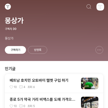
검색하기
티스토리
몽상가
구독자
30
몽상가
구독하기
방명록
신고하기 레이어
열기
인기글
베트남 호치민 오토바이 헬멧 구입 하기
10
4
조회
6
종로 5가 약국 거리 비맥스를 도매 가격으로
약을 살수 있는 곳
10
0
조회
5