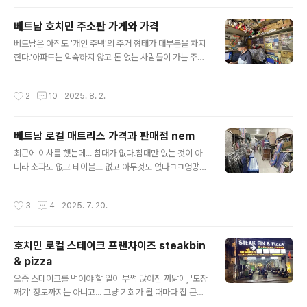
원을 가꾸는 것'과 '물고기를 키우는 것'이다.베트남 사람에
게는 '행복한 일상'을 상상할 때에 보통 떠올리는 2가지라
베트남 호치민 주소판 가게와 가격
는 것인데, 그만큼 베트남 사람들의 일상에는 많이 맞닿아
글 내용
베트남은 아직도 '개인 주택'의 주거 형태가 대부분을 차지
있다.그래서인지 로컬 주거 골목마다 이 2개를 취급하는
한다.'아파트는 익숙하지 않고 돈 없는 사람들이 가는 주거
소매점들이 곳곳에 꽤나 많은 편이다. 정원은 어느 정도 규
형태이다' '정원 하나도 제대로 가꾸기 힘든 곳이다.'라는
모가 있어야 꾸밀 수 있는 것이라서, 도심에서는 수많은 화
생각을 가지고 있는 경우가 많은데... 어느 나라건간에 '아
분들이 집안 곳곳에 정말 많다...로컬 주택들을 가만히 살펴
작성시간
2
10
2025. 8. 2.
파트'로부터 시작된 경우가 없으니 당연한 수순이긴 하다.
보면, 집 앞과 조그만 마당에는 물론 각 층의 발코니와 옥상
최근에는 호치민 주요 지역을 중심으로 속속 대형 아파트
에도 각종 화..
단지와 고층 주상복합건물이 올라가면서 그 생각이 급속하
베트남 로컬 매트리스 가격과 판매점 nem
게 바뀌고 있다.호치민 중심지의 웬만한 2룸 아파트 가격
글 내용
이 3~4억을 넘어가고 있고, 널찍하고 비싼 아파트는 6억
최근에 이사를 했는데... 침대가 없다.침대만 없는 것이 아
을 넘긴 지가 오래이다.물론 로컬 지역의 아파트는 여전히
니라 소파도 없고 테이블도 없고 아무것도 없다ㅋㅋ엉망진
1~1.5억 수준인 경우도 많지만, 컨디션이 그다지 좋지 않
창이라 하더라도 당장 잠은 자야 하니 급한 대로 선풍기는
은 경우가 많다.최근에는 나이드신 어르신들의 경우에도
샀는데... 구비해 놓은 줄 알았던 매트리스가 없다. 베트남
작성시간
3
4
2025. 7. 20.
'아파트'로 이사를 가는 경우..
에서 보통 침대가 없는 집에서는 대부분 '매트리스'를 바닥
에 깔아놓고 생활을 하곤 하는데, 그래서인지 도처에 매트
리스 판매점이 꽤나 많은 편이다. 나와 같은 경우처럼, 침대
호치민 로컬 스테이크 프랜차이즈 steakbin
는 뭐 없이도 대충 산다고 할지라도 뭐라도 하나 푹신한 것
& pizza
하나는 있어야 자든지 말든지 할 것이니. 호치민 시에서 살
글 내용
고 있는 수많은 가구들이 좁은 공간에서 생활하고 있는 경
요즘 스테이크를 먹어야 할 일이 부쩍 많아진 까닭에, '도장
우가 많은데, 침대를 하나 들여놓게 되면... 안 그래도 작은
깨기' 정도까지는 아니고... 그냥 기회가 될 때마다 집 근처
공간이 더욱 작아지는 효과가 나기 때문이다. 나중에 그래
나 목적지 근처의 다양한 로컬 스테이크 음식점을 찾아다