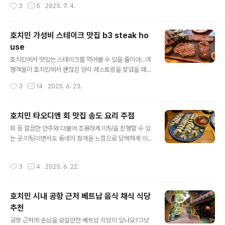
작성시간
3
5
2025. 7. 4.
도 침대는 구매를 할 ..
니고 있다. 그러던 차에 가게 된 '로컬 스테이크 음식점'원
래는 떤빈군에 있는 '알 프레스코'를 종종 방문하여 스테이
크나 파스타를 먹곤 했었는데, 그 맛이 그리 썩 고퀄리티는
호치민 가성비 스테이크 맛집 b3 steak ho
아니었던 것이 기억난다. 이번에도 그냥 별 기대는 않고 방
use
문하였는데, 기대를 너무 하지 않아서 그런지 생각보다 맛
글 내용
이 있었다. 완전 로컬 프랜차이즈인지 가격대는 정말 저렴
호치민에서 맛있는 스테이크를 먹어볼 수 있을 줄이야...여
하고... 맛은 그냥 내가 기대했던 '저렴한 기본 스테이크
행객들이 호치민에서 괜찮은 양식 레스토랑을 찾았을 때에
맛'알 프레스코는 정확히는 몰라도 외국 자본으로 운영되
보통 내뱉는 말이다.호치민에 기거한 지 일주일 정도가 지
작성시간
3
14
2025. 6. 23.
는 프랜차이즈라고 들었는데, 스테이크빈은 로컬티가 팍팍
나기 시작하면 슬슬 여행객들의 마인드가 변한다."베트남
난다.하지만 개인적으로 가격..
에 왔으면 베트남 현지 음식을 먹어야지 무슨 말이야, 촌스
럽게!"에서... "베트남에서 가성비 좋은 브런치 카페가 어디
호치민 타오디엔 회 맛집 송도 요리 주점
야?" 혹은"야 3일째 되니까 안 되겠다. 칼칼한 한식 어디서
글 내용
회 등 깔끔한 안주와 더불어 조용하게 미팅을 진행할 수 있
먹을 수 있어?"로 말이다. 그런데 호치민에 3일 이상 머무
는 곳.미팅이면서도 동네의 정겨운 느낌으로 담백하게 이
른다면, 정말 그러한 '가성비 시티 투어'를 하는 것이 가장
야기할 수 있는 곳.그런 곳을 찾다 보니, 트렌디한 타오디엔
적합한 형태의 여행이 아닐까 싶다.예상외로 다양한 브런
에서도 이런 장소를 찾을 수 있었다. 뭔가 외관부터 '숨겨진
치 카페라든지, 다양한 국가의 수준 높은 음식점들, 스테이
작성시간
3
4
2025. 6. 22.
골목 식당'의 포스를 풍기는데, 그게 아마도 이 가게의 컨셉
크 하우스 등 가격대가 좀 되는 음식점, 다양한 매력을 가진
인 것 같다.베트남의 대부분 집이 그렇듯이, 도로와 대면하
수준 높은 카페들을..
는 공간은 좁은 편이고 뒤로 길게 빠진 공간 형태이기 때문
호치민 시내 공항 근처 베트남 음식 채식 식당
에 더욱 그런 느낌을 살려주는 것 같기도 하고.저녁 업무 미
추천
팅을 준비하기 위해 30분 정도 일찍 왔다. 6시 정도가 넘
글 내용
어가기 시작하면...테이블이 만석이 되기 때문이다.우리는
공항 근처에 손님을 모실만한 베트남 식당이 있나요?그냥