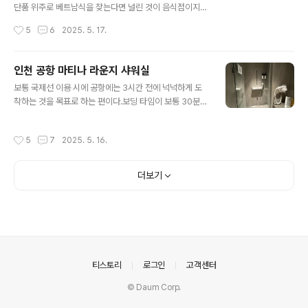
미리 예약을 하고 왔는데, 가장 바깥쪽의 조그만 룸을 예약
단품 위주로 베트남식을 찾는다면 널린 것이 음식점이지
하기 위해서였다. 좀 좁긴 한데, 2~3명이서 도란도란 어깨
만... 손님과 함께 먹을만한 베트남식 음식점을 막상 찾으려
작성시간
5
6
2025. 5. 17.
를 맞대며 이야기..
면 쉽지 않다.그럴 때 정말 요긴한 장소. 딱히 구별된 방은
없지만 이정도면 준수한 그런 공간이다. 공항에서도 넉넉
잡아 10분 정도면 도착하고, 1군(시내)로 가는 길목에 위치
인천 공항 마티나 라운지 샤워실
해 있어서 호텔로 이동하는 중간에 점심을 먹기에도 좋다.
글 내용
보통 국제선 이용 시에 공항에는 3시간 전에 넉넉하게 도
입구에 들어서자마자 뭔가 강렬한 옐로우와 그린 컬러의
착하는 것을 목표로 하는 편이다.보딩 타임이 보통 30분
조합이 눈길을 사로잡는다.색이 강렬하기는 하지만 뭔가
전은 되었던 것으로 기억하는데, 그러면 출국 수속과 시큐
조금은 유치한 그런 느낌인데... 막상 독특한 데코레이션의
리티를 모두 빠르게 통과한다면 2시간 가까이 시간이 남을
통로를 지나고 보면 뭔가 약간은 '비밀의 정원'같은 메인 홀
작성시간
5
7
2025. 5. 16.
때도 있다. 그래도 보통은 보딩 타임까지 1시간 조금 넘게
이 나타난다. 바깥에서 볼 때에는 이렇게 깔끔하게 꾸며져
는 항상 시간이 남았던 것으로 기억한다. 그럴 때마다 고민
있을 지 몰랐는데, 막상 내부에 들..
하게 되는 것이, '라운지를 이용할까 말까?'조금 맛있는 것
더보기
을 먹으면서 쉬다가 탑승구로 갈까, 아니면 탑승동 앞에서
핸드폰을 여유롭게 충전하며 시간을 보낼까? 하는 고민인
데...왜냐하면 인천 공항 라운지는 항상 꽤나 북적이기 때문
이다. 무료로 이용을 할 수 있다는 장점은 있지만 그래서 그
런지 '라운지'라는 느낌이라기보다는 '그냥 간이 뷔페'라는
느낌이 좀 강하게 든다. ..
의안내
티스토리
로그인
고객센터
© Daum Corp.