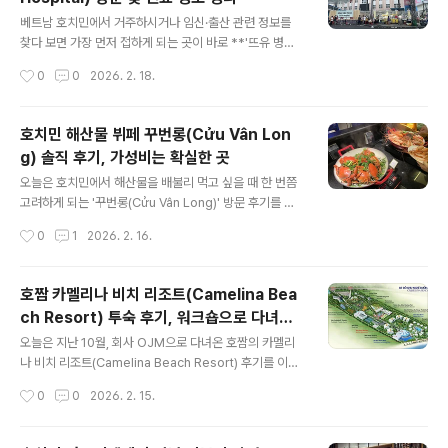
한껏 높아지고 나서 한국에 베트남 직원들과 출장 시에 한
글 내용
두 번 이용을 했었는데, 외관은 그것과 정말 똑같습니다. 깔
베트남 호치민에서 거주하시거나 임신·출산 관련 정보를
끔하고 환기 시설도 잘 되어 있는 편이라 쾌적하게 식사할
찾다 보면 가장 먼저 접하게 되는 곳이 바로 **'뜨유 병원
수 있었습니다. 저희는 식사 시간으로는 약간 이른 시간에
(Tu Du Hospital)'**입니다. 호치민 1군에 위치한 이곳
작성시간
0
0
2026. 2. 18.
방문하여 사람이 많이 없었던 것 같습니다. 🥩 고기 퀄리티
은 베트남 남부에서 가장 권위 있는 최대 규모의 공립 산부
및 셀프바1. 돼지갈비 명륜진사갈비의 ..
인과 병원인데요. 직접 방문하거나 정보를 찾아보시는 분
들을 위해 핵심적인 내용을 정리해 보았습니다.📍 병원 개
호치민 해산물 뷔페 꾸번롱(Cửu Vân Lon
요 및 특징뚜두 병원은 단순히 로컬 병원을 넘어 베트남 산
g) 솔직 후기, 가성비는 확실한 곳
부인과 의료의 중심지라고 할 수 있습니다. 공립 병원이라
글 내용
진료비가 저렴하고 임상 경험이 풍부한 의료진이 많다는
오늘은 호치민에서 해산물을 배불리 먹고 싶을 때 한 번쯤
것이 가장 큰 장점입니다. 하지만 그만큼 현지인들이 엄청
고려하게 되는 '꾸번롱(Cửu Vân Long)' 방문 후기를 남
나게 몰리기 때문에 처음 방문하시면 규모와 인파에 당황
겨봅니다. 1군 비텍스코 근처에도 있고 여러 지점이 있는
작성시간
0
1
2026. 2. 16.
하실 수 있습니다. 물론 기본적인 '출산' 이외에 갈 일이 없
데, 저는 집에서 가까운 고밥점으로 다녀왔어요. 보통 한국
다면 가장 좋겠지만, 위험..
인 친구들과 만나면 '보장된 곳'을 좋아하는 까닭에 '드마리
스'정도로 결정되곤 하는데, 베트남 현지인 지인들과 한 번
호짬 카멜리나 비치 리조트(Camelina Bea
갈 일이 있어서 선택한 곳이에요.📍 분위기 및 이용 방법입
ch Resort) 투숙 후기, 워크숍으로 다녀온
구에 들어서면 붉은색 등이 달린 중국풍 인테리어가 눈에
글 내용
솔직한 평
띕니다. 로컬 식당치고는 규모가 상당히 크고 깔끔한 편이
오늘은 지난 10월, 회사 OJM으로 다녀온 호짬의 카멜리
지만, 피크 타임에는 손님이 정말 많아서 상당히 북적이고
나 비치 리조트(Camelina Beach Resort) 후기를 이제
소란스럽습니다. 조용한 식사를 원하신다면 조금 피하시는
서야 남겨보려 합니다.호치민에서 차로 2시간~2시간 반
작성시간
0
0
2026. 2. 15.
게 좋습니다. 우리가 갔던 주말 점심에도 정말 자리가 꽉꽉
정도면 도착하는 곳이라 워크숍이나 가족 단위 여행객들이
차 있었습니다.이용..
많이 찾는 곳이에요. 다만 한국인 분들에게도 엄청 알려진
곳이냐...라고 한다면 잘은 모르겠어요. 📍 위치 및 접근성