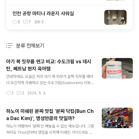
인천 공항 마티나 라운지 샤워실
5
7
조회
5
분류 전체보기
주요 글 목록
아기 목 짓무름 연고 비교: 수도크림 vs 데시
틴, 베트남 현지 육아템
글 내용
안녕하세요. 오늘은 저희 아기 목 피부가 살짝 짓무를 때마
다 요긴하게 사용하고 있는 수도크림(Sudocrem) 리뷰를
준비했습니다.베트남 현지에서도 쉽게 구할 수 있고, 국민
작성시간
2
2
2026. 5. 3.
연고로 불리는 데시틴(Desitin)과는 또 다른 매력이 있어
두 제품을 어떻게 구분해서 사용하면 좋은지 정리해 보았
습니다.베트남 현지에서는 아기 짓무름이 있다고 하면 '비
하노이 미쉐린 분짜 맛집 '분짜 닥킴(Bun Ch
판텐'보다도 '수도크림'을 먼저 찾는데, 처음에는 신뢰가 가
a Dac Kim)', 명성만큼의 맛일까?
지 않아서 망설였더랬죠. 베트남이 날씨가 좀 습하고 덥고..
글 내용
(아시죠?). 방에서는 에어컨을 상시 틀어놓지만, 기본적으
하노이 여행에서 '분짜'는 빼놓을 수 없는 메뉴입니다. 그중
로 날씨를 바꿀 수가 없으니.어느날부터인가 목과 겨드랑
에서도 1966년부터 영업을 시작해 미쉐린 가이드에도 이
이가 '기저귀 발진' 나듯이 빨개진거에요. '비판텐 바르면
름을 올린 분짜 닥킴은 관광객들에게는 거의 필수 코스와