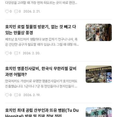
이를 몇 번을 왔어도 미처 몰랐습니다.📍 위치 및 매장 분
다양성을 고려할 때 가장 먼저 떠오르는 곳이 바로 꽌안응
위기주소: 13 P. Lò Đúc, Phạm Đình Hổ, Hai Bà Trưn
온입니다. 하노이 여행이나 거주 중에 베트남 음식을 가장
작성시간
0
0
2026. 2. 21.
g, Hà Nội 하노이 올드쿼터에서는 살짝 거..
깔끔하고 무난하게 즐길 수 있는 곳을 꼽으라면 단연 **'꽌
안응온(Quan An Ngon)'**입니다. 본점도 유명하지만,
저는 조금 더 여유롭고 쾌적한 분위기의 쭝화(Trung Ho
호치민 로컬 철물점 방문기, 없는 것 빼고 다
a)점에 다녀왔습니다. 마침 하노이 출장으로 업체와 미팅
있는 만물상 풍경
이 있어서 찾은 베트남 음식점인데, 이번엔 제가 사는 것이
글 내용
아니라서 더욱 즐거운 마음으로 따라갔습니다. 여기가 여
베트남 호치민에서 생활하다 보면 갑자기 전구나 나사, 혹
행객이나 하노이에 거주하시는 분들도 자주 찾는 지역은
은 간단한 공구가 필요할 때가 있습니다. 그럴 때 대형 마트
아닌데, 업체 사무실이 이쪽에 있어서 식당도 근처로 왔습
인 이마트나 롯데 마트를 가는 것도 방법이지만, 집 근처 골
작성시간
0
1
2026. 2. 20.
니다.📍 위치 및 매장 분위기주소: Tầng 1, Toà nhà 25
목마다 자리 잡은 **'로컬 철물점'**을 찾는 재미가 꽤 쏠
T2, Hoàn..
쏠합니다. 오늘은 호치민 로컬 철물점의 정겨운 내부 풍경
을 공유해 볼까 합니다. ( 혹은 최근에 폭풍 확장중인 MR.
호치민 명륜진사갈비, 한국식 무한리필 갈비
DIY 를 갈 수도 있습니다 ) 각 발코니의 타일 바닥을 청소
과연 어떨까?
하다보니 길고 억센 플라스틱 소재 빗자루가 절실합니다. (
글 내용
처음에는 멋 모르고 그냥 억센 수세미를 발로 밀고 다녔더
한국에서도 가성비로 유명한 명륜진사갈비가 호치민에도
니 허리가 나갈 지경이었습니다 ) 오늘은 빗자루를 찾아 삼
진출했습니다. 1군이나 7군 등 한인들이나 현지인들이 많
만리. 📍 호치민 로컬 철물점의 첫인상(좌측 사진) 집에 하
이 찾는 지역에 입점해 있어 접근성이 좋은데요. 고기 뷔페
작성시간
0
0
2026. 2. 19.
나 있는 빗자루인데 아주 요긴합니다. 이거랑 80% 비슷한
가 생각나는 날, 한국의 명륜진사갈비와 얼마나 같거나 다
상품을 ..
른지를 직접 경험해보고 싶어서 방문했습니다.📍 매장 분
위기 및 첫인상매장에 들어서면 한국 명륜진사갈비 특유의
호치민 최대 공립 산부인과 뜨유 병원(Tu Du
인테리어가 그대로 느껴집니다. 명륜진사갈비의 퀄리티가
Hospital) 방문 및 진료 정보 정리