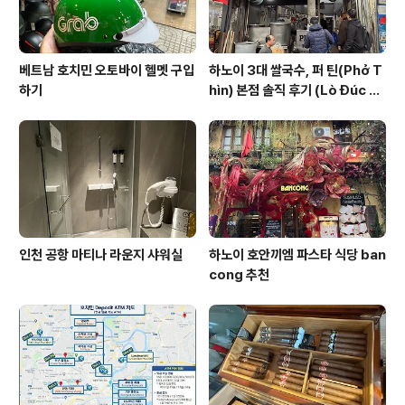
베트남 호치민 오토바이 헬멧 구입
하노이 3대 쌀국수, 퍼 틴(Phở T
하기
hìn) 본점 솔직 후기 (Lò Đúc 거
리)
인천 공항 마티나 라운지 샤워실
하노이 호안끼엠 파스타 식당 ban
cong 추천