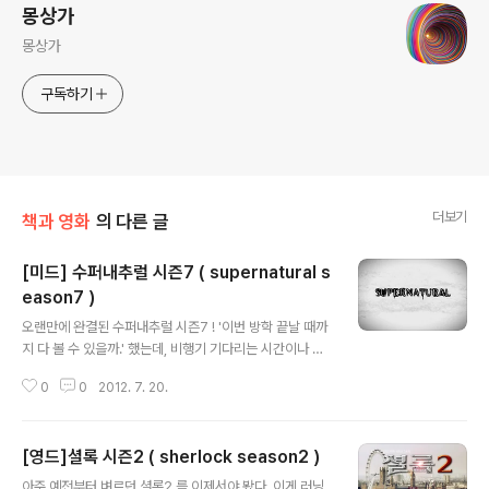
몽상가
몽상가
구독하기
더보기
책과 영화
의 다른 글
[미드] 수퍼내추럴 시즌7 ( supernatural s
eason7 )
글 내용
오랜만에 완결된 수퍼내추럴 시즌7 ! '이번 방학 끝날 때까
지 다 볼 수 있을까.' 했는데, 비행기 기다리는 시간이나 비
행시간 중간중간 시간이 의외로 많이 나서 준비해둔 분량
0
0
2012. 7. 20.
을 다 보고 왔다.ㅋㅋ 이번에는 연옥에 사는 괴물들.. '리바
이어던'이다. 천사에 악마에... 천국, 지옥, 연옥 다 나왔으니
이상할 것이야 없다만, 이번 시즌 참 쥐어짠 느낌이 팍 팍
[영드]셜록 시즌2 ( sherlock season2 )
난다. 새로운 종족이 나와 인간과 비슷한 형상을 하고 인간
글 내용
을 지배하려 한다는 큰 이야기인데... 소재는 흥미로운데,
아주 예전부터 벼르던 셜록2 를 이제서야 봤다. 이게 러닝