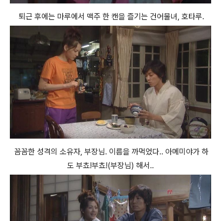
퇴근 후에는 마루에서 맥주 한 캔을 즐기는 건어물녀, 호타루.
꼼꼼한 성격의 소유자, 부장님. 이름을 까먹었다.. 아메미야가 하
도 부쵸!부쵸!(부장님) 해서..