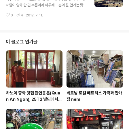
스토리 전개나 결말이 좀.. 뻔하다. 막판에는 허무하기까지
타임이 영화 한 편 수준이라 아무래도 손이 잘 안가는 탓
하고. '용두사미'는 정말 이럴 때 쓰라고 있는 말인 것 같다.
에... 셜록2 또한 3개의 에피소드로 이루어져 있고, 각각 러
수퍼내추럴의 초반부 시즌들은 큰 주제와 회별 주제가 적
0
4
2012. 7. 11.
닝타임은 1시간 30분 정도이다. 결론부터 말하면, 셜록2
절히 맞물려 치밀하게 돌아가는 느낌이었다면... 이건 그
도 재밌다. 셜록1만큼의 긴장감과 깔끔하고 탄탄한 구성은
냥,..
떨어지는 느낌이었지만, 그 것이 단지 후속이라 그런 것인
지 원래 그런 것인지는 잘 모르겠다. 하나 아쉬운건... KBS
에서 방영한 더빙판으로 봤다는 사실. 셜록2_에피소드1을
이 블로그 인기글
보는 내내 '자막 버전으로 다시 다운받을까?' 하는 생각을
했을 정도이니. 거짓말 하나 보태지 않고, 재미가 반감되는
기분이다. '셜록'의 경우, 다른 드라마에 비해 포커싱되는
인물이 적은 편이고 특히나 셜록의 매력적인 보이스는 굳
이 따로 말 안해..
하노이 쭝화 맛집 꽌안응온(Qua
베트남 로컬 매트리스 가격과 판매
n An Ngon), 25T2 빌딩에서
점 nem
즐기는 깔끔한 베트남 요리