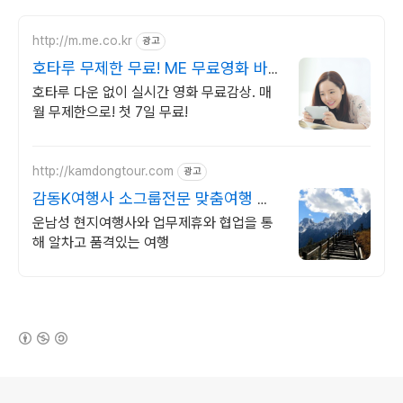
http://m.me.co.kr
광고
호타루 무제한 무료! ME 무료영화 바
로보기!
호타루 다운 없이 실시간 영화 무료감상. 매
월 무제한으로! 첫 7일 무료!
http://kamdongtour.com
광고
감동K여행사 소그룹전문 맞춤여행 및
패키지여행
운남성 현지여행사와 업무제휴와 협업을 통
해 알차고 품격있는 여행
(새창열림)
로그 정보