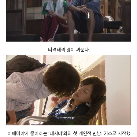
티격태격 많이 싸운다.
아메미야가 좋아하는 '테시마'와의 첫 개인적 만남. 키스로 시작했