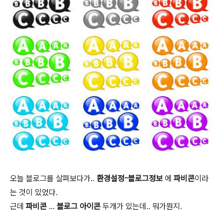
오늘 블로그를 살펴보다가..
환경설정-블로그정보
에
파비콘
이라
는 것이 있었다.
근데
파비콘
...
블로그 아이콘
두개가 있는데.. 뭐가뭔지.