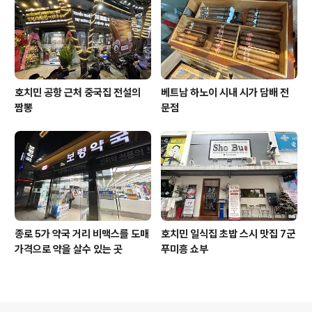
호치민 공항 근처 중국집 전설의
베트남 하노이 시내 시가 담배 전
짬뽕
문점
종로 5가 약국 거리 비맥스를 도매
호치민 일식집 초밥 스시 맛집 7군
가격으로 약을 살수 있는 곳
푸미흥 쇼부