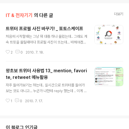
더보기
IT & 전자기기
의 다른 글
트위터 프로필 사진 바꾸기! _ 포토스케이프
글 내용
처음에 시작할때는 그냥 뭐 대충 하나 올렸는데.. 그래도 계
속 트윗을 올릴때마다 프로필 사진이 뜨는데... 바꿔야겠다
는 마음이 슬슬.. 찾아보니 기본 크기는 가로세로 73*73
2
0
2010. 7. 18.
픽셀. 실제로 보면 되게 작은 크기인데.. 그렇다면 크기는
좀 커도 된다. 정사각형 비율이면 축소해서 딱 맞게 들어간
다. 무슨사진을 올릴까..사진들을 찾아봤는데 필름카메라
왕초보 트위터 사용법 13_ mention, favori
로 찍은 사진들이 괜찮다. 근데 크기들이 다 와이드비율이
다.. 바로 올리니까 사진 비율이 안맞아서 검정색으로 채워
te, retweet 메뉴활용
글 내용
지는 부분이 많다. 그렇다면..레포트신공으로 다져진.... 그
자주 들어가보기는 하는데.. 실시간으로 트위터를 들어가
림판으로 프린트스크린 한다음에 붙여넣기 ㅋㅋ 안되는게
보는 것도 아니고... 누군가 나한테 reply 했는데 .. 이게 타
어딨어!! 실패. jpg, gif 파일만 올릴 수가 있단다..파일 용
임라인은 지나간 거면 도대체 어떻게 확인을 하지.. '나한테
량도 700K 제한. 그럼.......... 직접 편집하면된다. 그래서..
1
0
2010. 7. 17.
말을 시켜도 그때 못보면 답을 어떻게 해주지..' 하고 고민
했었다. 팔로워가 많아질수록 순식간에 넘어가는 타임라인
이 야속했고 ㅠ 근데 이게 다 귀차니즘 때문이었다. 기능들
도 제대로 살펴보지 않았던 게으름... 바로 코앞에 있었는데
나만 몰랐던 것 같다... 그래도 나와 같은 사람들이 있을 것
이 블로그 인기글