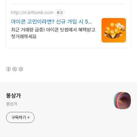
http://m.bithumb.com
광고
아이콘 고민이라면? 신규 가입 시 5만
원 혜택
최근 거래량 급증! 아이콘 빗썸에서 혜택받고
첫거래하세요
(새창열림)
로그 정보
몽상가
몽상가
구독하기