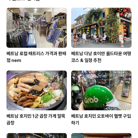
이라 위안하며 글을 써야지.. 지금까지 그저 데코레이션인
줄로만 알았던 저것이.. 누르면 팔로워들이 @gem8711
에게 (나에게) 보낸 리플들이 쫙~~뜬다. 아..이렇게 편리할
수가 ... 감동이다 정말.. 그리고 두..
베트남 로컬 매트리스 가격과 판매
베트남 다낭 호이안 올드타운 여행
점 nem
코스 & 일정 추천
베트남 호치민 1군 곱창 가게 말뚝
베트남 호치민 오토바이 헬멧 구입
곱창
하기