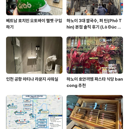
베트남 호치민 오토바이 헬멧 구입
하노이 3대 쌀국수, 퍼 틴(Phở T
하기
hìn) 본점 솔직 후기 (Lò Đúc 거
리)
인천 공항 마티나 라운지 샤워실
하노이 호안끼엠 파스타 식당 ban
cong 추천