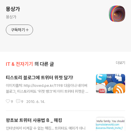
몽상가
몽상가
구독하기
더보기
IT & 전자기기
의 다른 글
티스토리 블로그에 트위터 위젯 달기!
글 내용
이미지출처: http://loved.pe.kr/1198 다음이나 네이버
블로그, 티스토리에도 '위젯 뱅크'에 이미 트위터 위젯은 있
다. 근데 내 마음에 딱 들게 깔끔한 위젯은 없더라.. 블로그
9
9
2010. 6. 14.
를 돌아다니다 보니, 하나둘 깔끔한 것들이 보이는데.... 개
인이 만들어서 배치한 것이거나, 트위터 자체의 위젯이었
다! 개인이 제작해서 달아놓은 것이야 능력이고, 난 그런 것
왕초보 트위터 사용법 8 _ 해킹
은 못하니까ㅠ 사실 트위터 자체 위젯이 있다는 것은 알게
글 내용
된지 좀 되었는데, 내 블로그에서 사이드바 설정을 하면 왼
인터넷에서 비켜갈 수 없는 해킹... 트위터도 예외가 아니