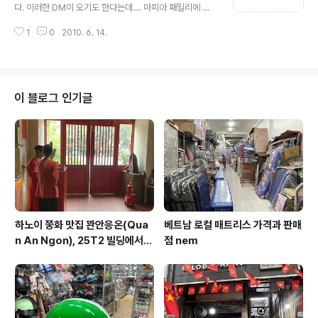
쪽으로 딱 붙길래 보기에 안좋아서 달지 않고 있었는데, 가
다. 이러한 DM이 오기도 한다는데.... 마피아 패밀리에 초
장 위에 올려놓으니까 나름 괜찮다. 트위터 위젯을 달아보
대한다는 내용인데.. 클릭하면 이와 같이 click to play n
자 트위터 홈페이지 가장 밑의 'Goodies'를 눌러보자. (혹
1
0
2010. 6. 14.
ow 버튼이 뜬다고 한다. 여기를 누르면 여러가지 상황이
은 resources) 어떤 형태를 달 것이냐에 따라, 왼..
발생한다고 하는데.. 1. 허접한 게임창이 나오고 게임을 끝
내면.. 다량의 스팸메일을 팔로워들에게 보내는 결과를...
출처 : http://blog.naver.com/cutestar99/1201089
76821 대응방법은 비밀번호를 바꾸는 수밖에... 그러면
이 블로그 인기글
연동된 외부 어플리케이션은 모두 연동을 끊었다가 다시해
야한다. 2. 계정연결을 허가해 달라는 창.. allow 를 누르면
대참사가. 내 계정을 이용해 스팸을? 거절(deny)을 눌러
야한다. 대놓고 당신의 계좌와 ..
하노이 쭝화 맛집 꽌안응온(Qua
베트남 로컬 매트리스 가격과 판매
n An Ngon), 25T2 빌딩에서
점 nem
즐기는 깔끔한 베트남 요리