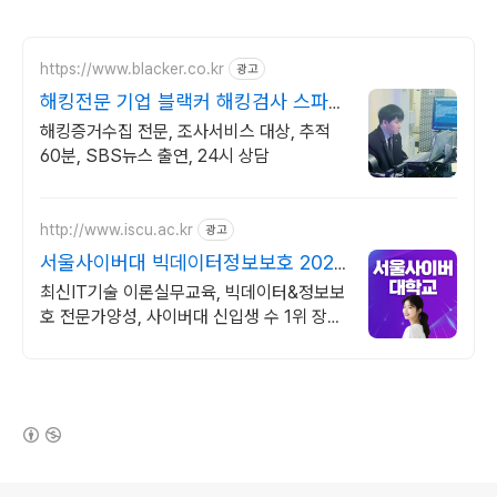
https://www.blacker.co.kr
광고
해킹전문 기업 블랙커 해킹검사 스파이
앱 탐지 전문
해킹증거수집 전문, 조사서비스 대상, 추적
60분, SBS뉴스 출연, 24시 상담
http://www.iscu.ac.kr
광고
서울사이버대 빅데이터정보보호 2026
가을학기 신편입생
최신IT기술 이론실무교육, 빅데이터&정보보
호 전문가양성, 사이버대 신입생 수 1위 장학
금 지급 1위, 학사 석사 박사 온라인복수학위
까지
(새창열림)
로그 정보