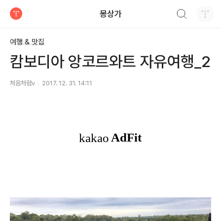
검색하기
몽상가
티스토리
여행 & 맛집
캄보디아 앙코르와트 자유여행_2
처음처럼v
2017. 12. 31. 14:11