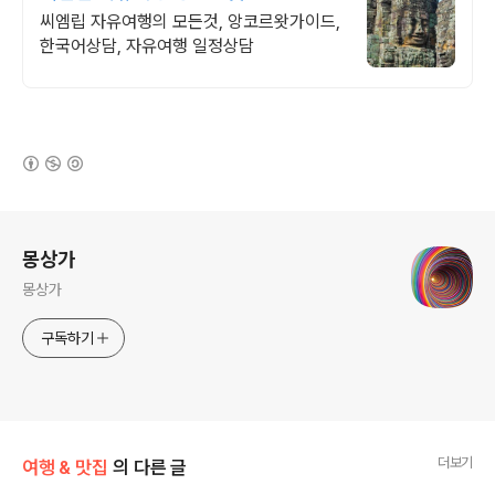
씨엠립 자유여행의 모든것, 앙코르왓가이드,
한국어상담, 자유여행 일정상담
(새창열림)
로그 정보
몽상가
몽상가
구독하기
더보기
여행 & 맛집
의 다른 글