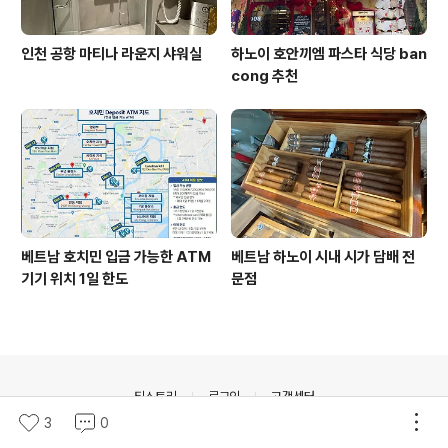
인천 공항 마티나 라운지 샤워실
하노이 호안끼엠 파스타 식당 ban
cong 추천
베트남 호치민 입금 가능한 ATM
베트남 하노이 시내 시가 담배 전
기기 위치 1일 한도
문점
의안내
티스토리
로그인
고객센터
3
0
© Daum Corp.