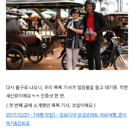
다시 출구로 나오니, 우리 뚝뚝 기사가 얼음물을 들고 대기중. 착한
새신랑이에요ㅋㅋ 인증샷 한 번.
( 첫 번째 글에 소개했던 뚝뚝 기사, 코살이에요 )
2017/12/21 - [여행,맛집] - 캄보디아 앙코르와트 자유여행_준비
하기&인트로