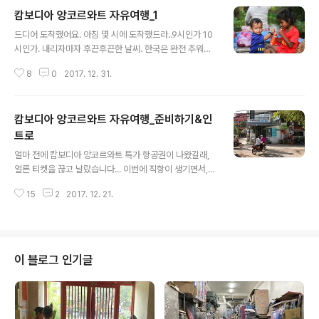
캄보디아 앙코르와트 자유여행_1
글 내용
드디어 도착했어요. 아침 몇 시에 도착했드라..9시인가 10
시인가. 내리자마자 후끈후끈한 날씨. 한국은 완전 추워서
두터운패딩에 기모맨투맨을 껴 입고 왔는데, 여기는 역시
8
0
2017. 12. 31.
반팔... 공항에 도착하자마자 도착 비자를 받고. 도착비자
신청 데스크에 바스켓 하나를 놔 두고, 1달러씩을 요구하는
데...넣어도 되고 안 넣어도 돼요. 근데 한국사람들이 많이
캄보디아 앙코르와트 자유여행_준비하기&인
찾기도 하고, 인심이 후한 것을 알아서인지, "감사합니
다."라고 멘트하면서 장난을 걸며그리 기분나쁘지 않게 하
트로
글 내용
다보니, 아주머니 아저씨들이 1달러씩 넣어 주시더라고요.
얼마 전에 캄보디아 앙코르와트 특가 항공권이 나왔길래,
아프리카에서 40달러를 안 내놓으면 입국을 시켜주지 않
얼른 티켓을 끊고 날랐습니다... 이번에 직항이 생기면서,
았던 기억에 비하면....무지하게 양반이네요. 그렇게 입국
특가 항공권이 좀 나온 것 같아요. 무려 199,000원.... (유
수속을 마치고 옷을 좀 얇은 것으로 갈아입은 뒤, 공항에서
15
2
2017. 12. 21.
류세 등 합치면 21만) 자유여행을 가장 선호하기 때문에 우
차를 타고 씨엠립에 도착했..
선 급한대로 티케팅만 했는데, 출발이 이틀 뒤. 근데, 이번
여행은 어머니와 함께라서 아무래도 조금은 더 신경을 써
야했기에... 급한대로 준비를 좀 해 보기로 했어요. 원래 항
상 저의 숙소는 "게스트 하우스"였지만, 이번에는 그래도
이 블로그 인기글
호텔로 예약! (에어비앤비) 그리고 그 다음 해야 할 일은...
대략적인 계획(동선) 짜기. 제 여행 스타일이 원래 하루에 1
개 정도 가고 싶은 곳만 대략 정해놓고, 보다가 가고 싶은
관광지가 있으면 현지여행사를 통해서 가거나, 나머지 시..