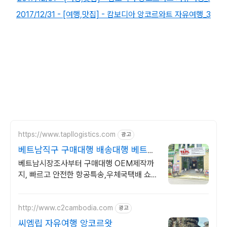
2017/12/31 - [여행,맛집] - 캄보디아 앙코르와트 자유여행_3
https://www.tapllogistics.com
광고
베트남직구 구매대행 배송대행 베트
남-한국 양방향 국제택배
베트남시장조사부터 구매대행 OEM제작까
지, 빠르고 안전한 항공특송,우체국택배 쇼피
라자다 롯데쇼핑 온/오프라안 구매대행 빠르
고 안전하고 친절합니다.
http://www.c2cambodia.com
광고
씨엠립 자유여행 앙코르왓