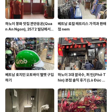
하노이 쭝화 맛집 꽌안응온(Qua
베트남 로컬 매트리스 가격과 판매
n An Ngon), 25T2 빌딩에서
점 nem
즐기는 깔끔한 베트남 요리
베트남 호치민 오토바이 헬멧 구입
하노이 3대 쌀국수, 퍼 틴(Phở T
하기
hìn) 본점 솔직 후기 (Lò Đúc 거
리)