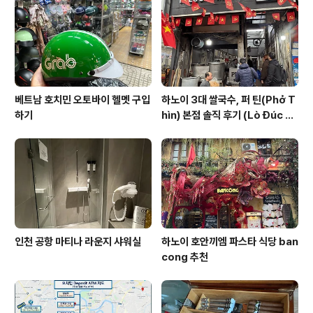
베트남 호치민 오토바이 헬멧 구입
하노이 3대 쌀국수, 퍼 틴(Phở T
하기
hìn) 본점 솔직 후기 (Lò Đúc 거
리)
인천 공항 마티나 라운지 샤워실
하노이 호안끼엠 파스타 식당 ban
cong 추천