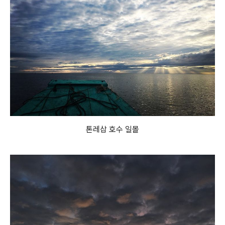
톤레삽 호수 일몰