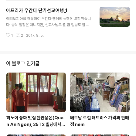
렇게 체온 조절을 하면서 보낸다고 해요. '물 가는 내 차지!'
아프리카 우간다 단기선교여행_1
이 정도..? 그래서인지 하마떼가 있는 물가 바로 근처에는
글 내용
악어나 그런 게 잘 없더라고요. 그렇게 3시간여를 분에 넘
에티오피아를 경유하여 우간다 엔테베 공항에 도착했습니
치도록 배를 탄 뒤에, 땅을 밟았습니다.. 그 사이 소낙비도
다. 공식 일정은 아니지만, 선교사님도 뵐 겸 힐링도 할 겸.
한 두번 오고, 사진도 많이 찍고. 머치슨 폭포 근처까지 갔
이번에도 여전히 연착은 되었지만, 우려한 것처럼 하루 연
다가 돌아오고ㅋㅋ ( 사진이 몇 장 안 되는 것 같지만, 많이
1
2
2017. 8. 5.
착은 아니어서 다행. 문제는 새벽 3시에 도착했다는 사실.
추린 것... ) 우리나라는 보통 유람선이나 뭐 탔다 ..
힐링이 아니라 고난이 될 것 같은 예감이 스멀스멀 피어납
니다. 그래도 여긴 도착비자 50달러로 절차가 간편해서 다
행이네요. 그렇게 우간다의 수도 '캄팔라'에서 바로 머치슨
국립공원으로 출발. 위의 사진은 그 중간 어디쯤 있는 길가
이 블로그 인기글
입니다. 새벽이라 잠든 채로 몇 시간을 달려왔더니 벌써 동
이 트네요. 오랜 시간 비행으로 얼굴에는 개기름이 좔좔이
었지만, 너무 피곤해서 경치를 구경 할 새도 없이 실신 해
있었다는 사실. 저는 약간 예민 한 편이라, 동 틀 때쯤부터
깨어있었는데, 안개가 ..
하노이 쭝화 맛집 꽌안응온(Qua
베트남 로컬 매트리스 가격과 판매
n An Ngon), 25T2 빌딩에서
점 nem
즐기는 깔끔한 베트남 요리