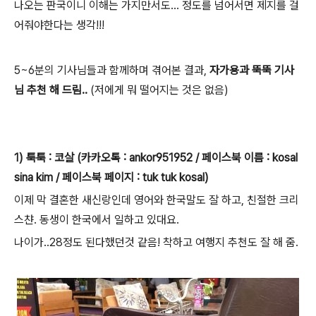
나오는 판국이니 이해는 가지만서도... 정도를 넘어서면 제지를 걸
어줘야한다는 생각!!!
5~6분의 기사님들과 함께하며 겪어본 결과,
자가용과 뚝뚝 기사
님 추천 해 드림..
(저에게 뭐 떨어지는 것은 없음)
1) 툭툭 : 코살 (카카오톡 : ankor951952 / 페이스북 이름 : kosal
sina kim / 페이스북 페이지 : tuk tuk kosal)
이제 막 결혼한 새신랑인데 영어와 한국말도 잘 하고, 친절한 크리
스챤. 동생이 한국에서 일하고 있대요.
나이가..28정도 된다했던것 같음! 착하고 여행지 추천도 잘 해 줌.