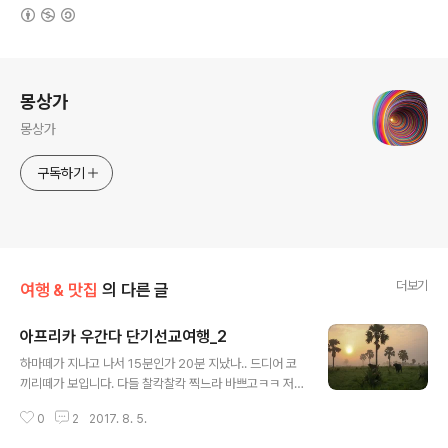
(새창열림)
로그 정보
몽상가
몽상가
구독하기
더보기
여행 & 맛집
의 다른 글
아프리카 우간다 단기선교여행_2
글 내용
하마떼가 지나고 나서 15분인가 20분 지났나.. 드디어 코
끼리떼가 보입니다. 다들 찰칵찰칵 찍느라 바쁘고ㅋㅋ 저
도 찍느라 바쁘고. 어린애마냥 신났어요. 더 가까이 보진 못
0
2
2017. 8. 5.
했지만, 신기 신기... 그리고 또 잊을만 할 때쯤 나오는 우리
의 하마. 낮에는 너무 더워서 대부분의 시간을 물 속에서 저