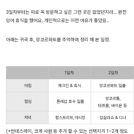
3일차부터는 따로 꼭 방문하고 싶은 그런 곳은 없었던지라... 완전
잉여 휴식을 했어요. 개인적으로는 이런 여유가 좋았음..
아래는 귀국 후, 앙코르와트를 추억하며 정리 해 본 일정.
1일차
2일차
아침
체크인 & 휴식
앙코르와트 일출
앙코르톰,
점심
톤레삽 호수 일몰
타프롬, 바이욘 등
저녁
펍스트리트,야시장
압살라쇼 & 디너
(+반데스레이, 코게 사원 등 추가 할 수 있는 선택지가 1~2개 정도