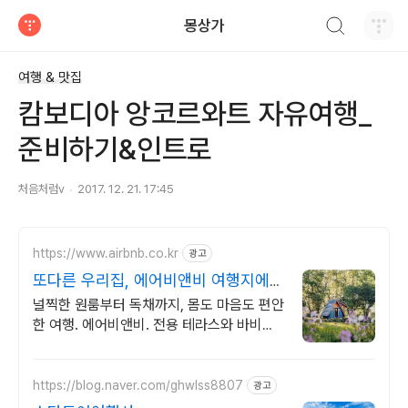
검색하기
몽상가
티스토리
여행 & 맛집
캄보디아 앙코르와트 자유여행_
준비하기&인트로
처음처럼v
2017. 12. 21. 17:45
https://www.airbnb.co.kr
광고
또다른 우리집, 에어비앤비 여행지에서
살아보기
널찍한 원룸부터 독채까지, 몸도 마음도 편안
한 여행. 에어비앤비. 전용 테라스와 바비큐
그릴이 제공되는 숙소를 예약하세요.
https://blog.naver.com/ghwlss8807
광고