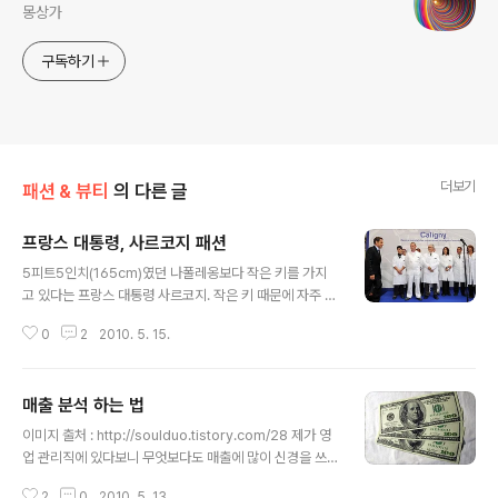
몽상가
구독하기
더보기
패션 & 뷰티
의 다른 글
프랑스 대통령, 사르코지 패션
글 내용
5피트5인치(165cm)였던 나폴레옹보다 작은 키를 가지
고 있다는 프랑스 대통령 사르코지. 작은 키 때문에 자주 언
론의 웃음거리가 되곤 한다. 위 사진은...작년 9월 쯤엔가
0
2
2010. 5. 15.
사르코지 대통령이 어느 공장을 방문했는데, 평소 작은 키
에 컴플렉스를 가지고 있는 사르코지를 위해 직원 1400명
중 가장 작은 20명 정도를 추려 단상 뒤에 세움으로써 상
매출 분석 하는 법
대적으로 덜 작게 보이게 한 것... 엘리제궁 측에서 협조를
글 내용
구한 것으로 밝혀지면서 사르코지의 입장이 좀 머쓱하게
이미지 출처 : http://soulduo.tistory.com/28 제가 영
되었다. 평소 대통령을 보좌하는 인물들이 알아서 좀 신경
업 관리직에 있다보니 무엇보다도 매출에 많이 신경을 쓰
을 써 준 것이든... 대통령이 넌지시 언지를 주어서 이루어
게 됩니다. 일단 '매출이 인격이다'라는 90년대의 슬로건
진 일이든간에 말이다. 일전에도 자국의 노르망디 상륙작
2
0
2010. 5. 13.