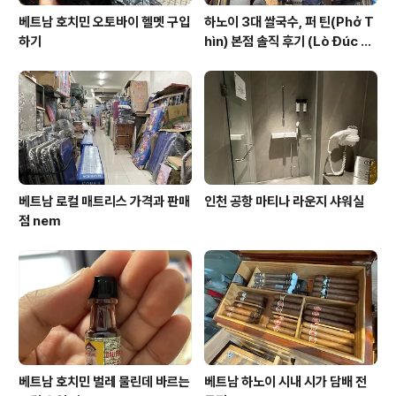
베트남 호치민 오토바이 헬멧 구입
하노이 3대 쌀국수, 퍼 틴(Phở T
하기
hìn) 본점 솔직 후기 (Lò Đúc 거
리)
베트남 로컬 매트리스 가격과 판매
인천 공항 마티나 라운지 샤워실
점 nem
베트남 호치민 벌레 물린데 바르는
베트남 하노이 시내 시가 담배 전