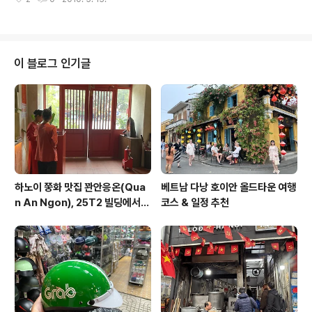
을 되뇌어보면 기업에서 매출이, 그리고 영업에서 매출이
전 65주년 기념식에서도 '키높이 구두'를 신고 나타났던
얼마나 중요한지를 알 수 있지요. 말그대로 매출은 영업의
것이 언론에 보도되었고, 그..
알파이자 오메가입니다. 영업의 꽃이라고 불리우는 보험
영업과 자동차 판매 영업의 경우에도 매 분기별로 실적을
평가하여 영업왕 등을 뽑고 심지어는 MDRT(Million Dol
이 블로그 인기글
lar Round Table)라는 일종의 명예의 전당을 만들어 놓
기도 하지요. 제가 있는 백화점도 마찬가지입니다. 가령 A
라는 브랜드가 S백화점, H백화점에서는 정상 신장인데 자
사에서만 유독 역신장일 경우에는 무언가 문제가 있는 거
겠죠. ..
하노이 쭝화 맛집 꽌안응온(Qua
베트남 다낭 호이안 올드타운 여행
n An Ngon), 25T2 빌딩에서
코스 & 일정 추천
즐기는 깔끔한 베트남 요리