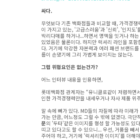
싸다.
무엇보다 기존 백화점들과 비교할 때, 가격경쟁력
이 가지고 있는, '고급스러움'과 '신뢰', '인지
박리다매를 하거나...하면서 명맥을 잇거나 하는
있었음은 물론이다. 하지만 럭셔리 라인을 포함
다. 거기에 막강한 자본력과 여러 패션 브랜드를
룹이 손댔기에 그리 가볍게 보이지는 않는다.
그럼 위협요인은 없는건가?
어느 인터뷰 내용을 인용하면,
롯데백화점 관계자는 “유니클로같이 저렴하면서
인한 가격경쟁력만을 내세우거나 자사 제품 위주
말 속에 뼈가 있다. MD들의 자질에 따라 미래가
가는 만큼, 어느정도 그럴 수 밖에 없겠다. 극단
문
의 '두타'같은 이미지를 형성 할 가능성도 있
띠고 있다고도 할 수 있으니... 우선, 거품을 
주어야 하고, 거기에 '럭셔리한 이미지'를 더해야