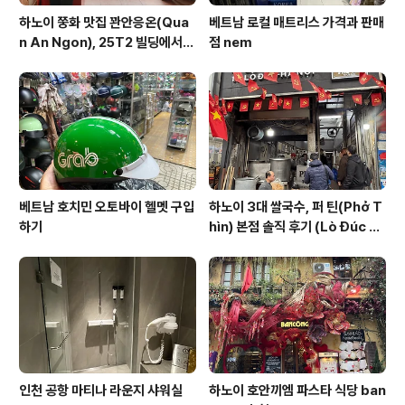
하노이 쭝화 맛집 꽌안응온(Qua
베트남 로컬 매트리스 가격과 판매
n An Ngon), 25T2 빌딩에서
점 nem
즐기는 깔끔한 베트남 요리
베트남 호치민 오토바이 헬멧 구입
하노이 3대 쌀국수, 퍼 틴(Phở T
하기
hìn) 본점 솔직 후기 (Lò Đúc 거
리)
인천 공항 마티나 라운지 샤워실
하노이 호안끼엠 파스타 식당 ban