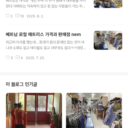
베트남은 아직도 '개인 주택'의 주거 형태가 대부분을 차지
한다.'아파트는 익숙하지 않고 돈 없는 사람들이 가는 주거
형태이다' '정원 하나도 제대로 가꾸기 힘든 곳이다.'라는
2
10
2025. 8. 2.
생각을 가지고 있는 경우가 많은데... 어느 나라건간에 '아
파트'로부터 시작된 경우가 없으니 당연한 수순이긴 하다.
최근에는 호치민 주요 지역을 중심으로 속속 대형 아파트
베트남 로컬 매트리스 가격과 판매점 nem
단지와 고층 주상복합건물이 올라가면서 그 생각이 급속하
글 내용
게 바뀌고 있다.호치민 중심지의 웬만한 2룸 아파트 가격
최근에 이사를 했는데... 침대가 없다.침대만 없는 것이 아
이 3~4억을 넘어가고 있고, 널찍하고 비싼 아파트는 6억
니라 소파도 없고 테이블도 없고 아무것도 없다ㅋㅋ엉망진
을 넘긴 지가 오래이다.물론 로컬 지역의 아파트는 여전히
창이라 하더라도 당장 잠은 자야 하니 급한 대로 선풍기는
1~1.5억 수준인 경우도 많지만, 컨디션이 그다지 좋지 않
3
4
2025. 7. 20.
샀는데... 구비해 놓은 줄 알았던 매트리스가 없다. 베트남
은 경우가 많다.최근에는 나이드신 어르신들의 경우에도
에서 보통 침대가 없는 집에서는 대부분 '매트리스'를 바닥
'아파트'로 이사를 가는 경우..
에 깔아놓고 생활을 하곤 하는데, 그래서인지 도처에 매트
리스 판매점이 꽤나 많은 편이다. 나와 같은 경우처럼, 침대
는 뭐 없이도 대충 산다고 할지라도 뭐라도 하나 푹신한 것
이 블로그 인기글
하나는 있어야 자든지 말든지 할 것이니. 호치민 시에서 살
고 있는 수많은 가구들이 좁은 공간에서 생활하고 있는 경
우가 많은데, 침대를 하나 들여놓게 되면... 안 그래도 작은
공간이 더욱 작아지는 효과가 나기 때문이다. 나중에 그래
도 침대는 구매를 할 ..