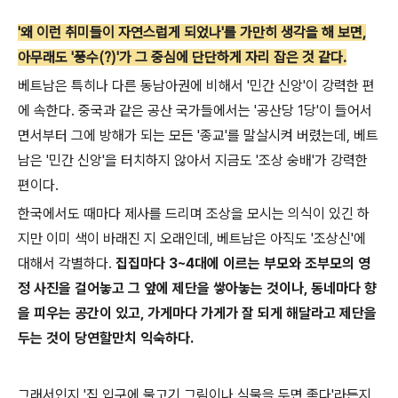
'왜 이런 취미들이 자연스럽게 되었나'를 가만히 생각을 해 보면,
아무래도 '풍수(?)'가 그 중심에 단단하게 자리 잡은 것 같다.
베트남은 특히나 다른 동남아권에 비해서 '민간 신앙'이 강력한 편
에 속한다. 중국과 같은 공산 국가들에서는 '공산당 1당'이 들어서
면서부터 그에 방해가 되는 모든 '종교'를 말살시켜 버렸는데, 베트
남은 '민간 신앙'을 터치하지 않아서 지금도 '조상 숭배'가 강력한
편이다.
한국에서도 때마다 제사를 드리며 조상을 모시는 의식이 있긴 하
지만 이미 색이 바래진 지 오래인데, 베트남은 아직도 '조상신'에
대해서 각별하다.
집집마다 3~4대에 이르는 부모와 조부모의 영
정 사진을 걸어놓고 그 앞에 제단을 쌓아놓는 것이나, 동네마다 향
을 피우는 공간이 있고, 가게마다 가게가 잘 되게 해달라고 제단을
두는 것이 당연할만치 익숙하다.
그래서인지 '집 입구에 물고기 그림이나 식물을 두면 좋다'라든지