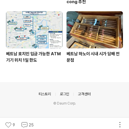
cong 추천
베트남 호치민 입금 가능한 ATM
베트남 하노이 시내 시가 담배 전
기기 위치 1일 한도
문점
의안내
티스토리
로그인
고객센터
© Daum Corp.
9
25