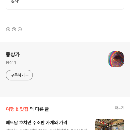
행사
(새창열림)
로그 정보
몽상가
몽상가
구독하기
더보기
여행 & 맛집
의 다른 글
베트남 호치민 주소판 가게와 가격
글 내용