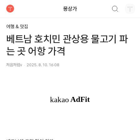
검색하기
몽상가
티스토리
여행 & 맛집
베트남 호치민 관상용 물고기 파
는 곳 어항 가격
처음처럼v
2025. 8. 10. 16:08