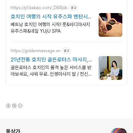
https://pf.kakao.com/_DBRjxb
광고
호치민 여행의 시작 유주스파 벤탄시장
도보 3분
베트남 호치민 여행의 시작! 풋&바디마사지
유주스파&네일 YUjU SPA
https://goldenmassage.vn
광고
21년전통 호치민 골든로터스 마사지,
사우나 힐링
골든로터스 호치민의 품격 높은 서비스를 받
아보세요, 샤워 무료. 인생마사지 발 / 전신
마사지,네일,목욕탕,세신,무료샤워
(새창열림)
로그 정보
몽상가