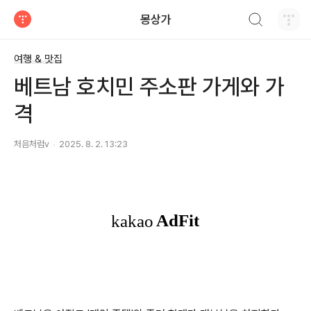
검색하기
몽상가
티스토리
여행 & 맛집
베트남 호치민 주소판 가게와 가
격
처음처럼v
2025. 8. 2. 13:23