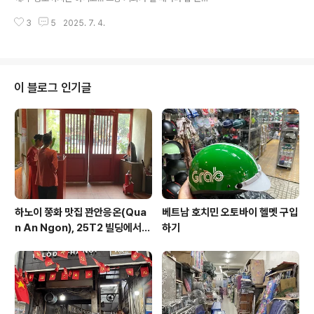
우가 많은데, 침대를 하나 들여놓게 되면... 안 그래도 작은
나 목적지 근처의 다양한 로컬 스테이크 음식점을 찾아다
공간이 더욱 작아지는 효과가 나기 때문이다. 나중에 그래
3
5
2025. 7. 4.
니고 있다. 그러던 차에 가게 된 '로컬 스테이크 음식점'원
도 침대는 구매를 할 ..
래는 떤빈군에 있는 '알 프레스코'를 종종 방문하여 스테이
크나 파스타를 먹곤 했었는데, 그 맛이 그리 썩 고퀄리티는
아니었던 것이 기억난다. 이번에도 그냥 별 기대는 않고 방
문하였는데, 기대를 너무 하지 않아서 그런지 생각보다 맛
이 블로그 인기글
이 있었다. 완전 로컬 프랜차이즈인지 가격대는 정말 저렴
하고... 맛은 그냥 내가 기대했던 '저렴한 기본 스테이크
맛'알 프레스코는 정확히는 몰라도 외국 자본으로 운영되
는 프랜차이즈라고 들었는데, 스테이크빈은 로컬티가 팍팍
난다.하지만 개인적으로 가격..
하노이 쭝화 맛집 꽌안응온(Qua
베트남 호치민 오토바이 헬멧 구입
n An Ngon), 25T2 빌딩에서
하기
즐기는 깔끔한 베트남 요리