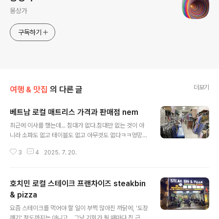
몽상가
구독하기
더보기
여행 & 맛집
의 다른 글
베트남 로컬 매트리스 가격과 판매점 nem
글 내용
최근에 이사를 했는데... 침대가 없다.침대만 없는 것이 아
니라 소파도 없고 테이블도 없고 아무것도 없다ㅋㅋ엉망진
창이라 하더라도 당장 잠은 자야 하니 급한 대로 선풍기는
3
4
2025. 7. 20.
샀는데... 구비해 놓은 줄 알았던 매트리스가 없다. 베트남
에서 보통 침대가 없는 집에서는 대부분 '매트리스'를 바닥
에 깔아놓고 생활을 하곤 하는데, 그래서인지 도처에 매트
호치민 로컬 스테이크 프랜차이즈 steakbin
리스 판매점이 꽤나 많은 편이다. 나와 같은 경우처럼, 침대
는 뭐 없이도 대충 산다고 할지라도 뭐라도 하나 푹신한 것
& pizza
글 내용
하나는 있어야 자든지 말든지 할 것이니. 호치민 시에서 살
요즘 스테이크를 먹어야 할 일이 부쩍 많아진 까닭에, '도장
고 있는 수많은 가구들이 좁은 공간에서 생활하고 있는 경
깨기' 정도까지는 아니고... 그냥 기회가 될 때마다 집 근처