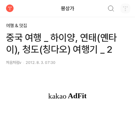
검색하기
몽상가
티스토리
여행 & 맛집
중국 여행 _ 하이양, 연태(옌타
이), 청도(칭다오) 여행기 _ 2
처음처럼v
2012. 8. 3. 07:30