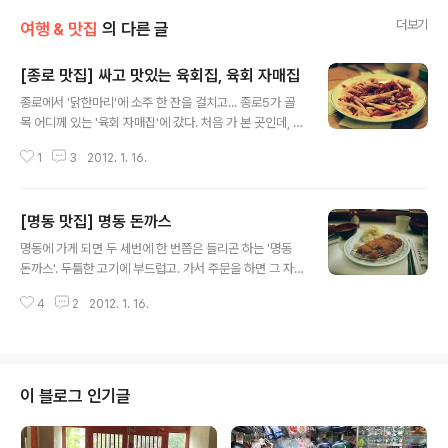
더보기
여행 & 맛집
의 다른 글
[종로 맛집] 싸고 맛있는 육회집, 육회 자매집
글 내용
종로에서 '닭한마리'에 소주 한 잔을 걸치고... 종로5가 골
목 어디께 있는 '육회 자매집'에 갔다. 처음 가 본 곳인데, 육
회가 한 접시에 12,000원 이었다. 요새 번화가에 보면 육
1
3
2012. 1. 16.
회 프랜차이즈점들이 많이 들어섰는데, 고기가 그리 신선
한 편이 아니라서 불만이었는데... 여기는 신선한데다 저렴
하기까지!ㅋ 주요 메뉴들 가격. 골목에 육회 집이 좀 있는
[명동 맛집] 명동 돈까스
데, 역시나 단연 가장 유명한 집. 가게 밖의 육회 저장 냉장
글 내용
고는 쉼없이 돌아간다. 가게 명함. 2호점도 있나보다. 매월
명동에 가게 되면 두 세번에 한 번쯤은 들리곤 하는 '명동
첫째주 일요일은 휴무란다. 대개 나이가 지긋하신 분들이
돈까스'. 두툼한 고기에 부드럽고. 가서 주문을 하면 그 자
많이 찾는데, 군데군데 젊은 사람들도 좀 보인다. 뭔가 푸근
리에서 빵가루를 묻히고, 튀겨내어서 그런지 보는 맛도 있
하고 편안한 그런 장소! 추천!!!
4
2
2012. 1. 16.
다. 처음 찾았을 때는 8000원 이었던 것이 이제는 11,000
원으로 오르고 했긴 하지만... 들어가 앉아 있으면... 고소한
냄새와 함께 왠지 모를 편안함이 느껴지는 그런 곳이다!! 다
른 곳과 좀 다른 것이라 하면... 돈까스 튀김 옷과 고기가 착
붙어있지는 앉다. 젓가락질을 잘못하면 튀김옷과 고기가
이 블로그 인기글
분리되어 접시를 돌아다닌다ㅠ 메뉴는 로스가스, 히레가
스, 코돈부르, 생선까스 정도?? 다른 것은 9,000~11,000