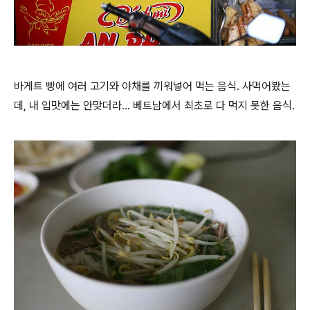
바게트 빵에 여러 고기와 야채를 끼워넣어 먹는 음식. 사먹어봤는
데, 내 입맛에는 안맞더라... 베트남에서 최초로 다 먹지 못한 음식.