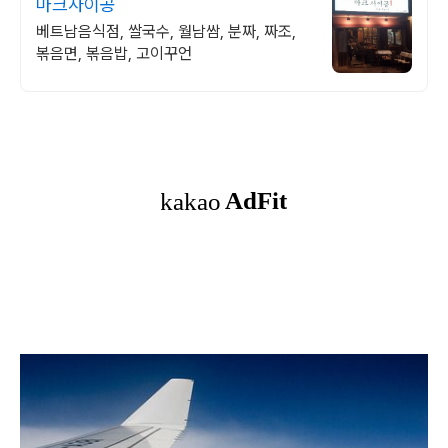
마크사이공
베트남음식점, 쌀국수, 월남쌈, 분짜, 짜조,
볶음면, 볶음밥, 고이꾸언