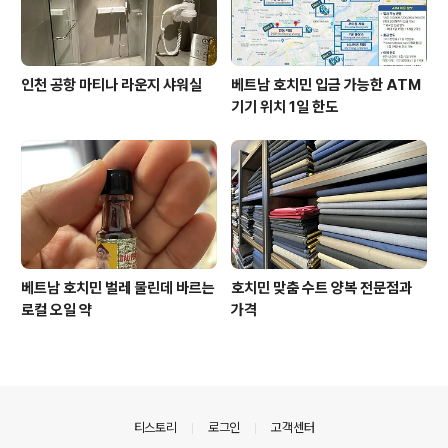
인천 공항 마티나 라운지 샤워실
베트남 호치민 입금 가능한 ATM
기기 위치 1일 한도
베트남 호치민 벌레 물린데 바르는
호치민 맞춤 수트 양복 전문점과
로컬 오일 약
가격
의안내
티스토리
로그인
고객센터