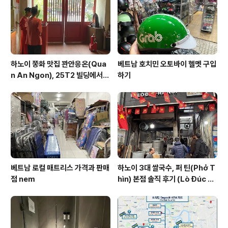
코돈부르는 15,000원 선. 이 날 찍었던 뜬금없는 명동 골
목길 풍경. 돈까스를 튀기는 모습. 테이블이 이런 식..
하노이 쭝화 맛집 꽌안응온(Qua
베트남 호치민 오토바이 헬멧 구입
n An Ngon), 25T2 빌딩에서
하기
즐기는 깔끔한 베트남 요리
베트남 로컬 매트리스 가격과 판매
하노이 3대 쌀국수, 퍼 틴(Phở T
점 nem
hìn) 본점 솔직 후기 (Lò Đúc 거
리)