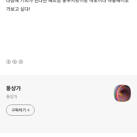
다음에 기회가 된다면 베트남 중부지방이랑 하노이나 하룽베이도
가보고 싶다!
(새창열림)
로그 정보
몽상가
몽상가
구독하기