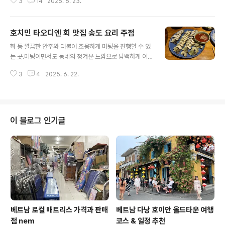
3
14
2025. 6. 23.
나기 시작하면 슬슬 여행객들의 마인드가 변한다."베트남
에 왔으면 베트남 현지 음식을 먹어야지 무슨 말이야, 촌스
럽게!"에서... "베트남에서 가성비 좋은 브런치 카페가 어디
호치민 타오디엔 회 맛집 송도 요리 주점
야?" 혹은"야 3일째 되니까 안 되겠다. 칼칼한 한식 어디서
글 내용
먹을 수 있어?"로 말이다. 그런데 호치민에 3일 이상 머무
회 등 깔끔한 안주와 더불어 조용하게 미팅을 진행할 수 있
른다면, 정말 그러한 '가성비 시티 투어'를 하는 것이 가장
는 곳.미팅이면서도 동네의 정겨운 느낌으로 담백하게 이
적합한 형태의 여행이 아닐까 싶다.예상외로 다양한 브런
야기할 수 있는 곳.그런 곳을 찾다 보니, 트렌디한 타오디엔
치 카페라든지, 다양한 국가의 수준 높은 음식점들, 스테이
3
4
2025. 6. 22.
에서도 이런 장소를 찾을 수 있었다. 뭔가 외관부터 '숨겨진
크 하우스 등 가격대가 좀 되는 음식점, 다양한 매력을 가진
골목 식당'의 포스를 풍기는데, 그게 아마도 이 가게의 컨셉
수준 높은 카페들을..
인 것 같다.베트남의 대부분 집이 그렇듯이, 도로와 대면하
는 공간은 좁은 편이고 뒤로 길게 빠진 공간 형태이기 때문
에 더욱 그런 느낌을 살려주는 것 같기도 하고.저녁 업무 미
이 블로그 인기글
팅을 준비하기 위해 30분 정도 일찍 왔다. 6시 정도가 넘
어가기 시작하면...테이블이 만석이 되기 때문이다.우리는
미리 예약을 하고 왔는데, 가장 바깥쪽의 조그만 룸을 예약
하기 위해서였다. 좀 좁긴 한데, 2~3명이서 도란도란 어깨
를 맞대며 이야기..
베트남 로컬 매트리스 가격과 판매
베트남 다낭 호이안 올드타운 여행
점 nem
코스 & 일정 추천