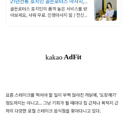
21년전통 호치민 골든로터스 마사지,
사우나 힐링
골든로터스 호치민의 품격 높은 서비스를 받
아보세요, 샤워 무료. 인생마사지 발 / 전신
마사지,네일,목욕탕,세신,무료샤워
요즘 스테이크를 먹어야 할 일이 부쩍 많아진 까닭에, '도장깨기'
정도까지는 아니고... 그냥 기회가 될 때마다 집 근처나 목적지 근
처의 다양한 로컬 스테이크 음식점을 찾아다니고 있다.