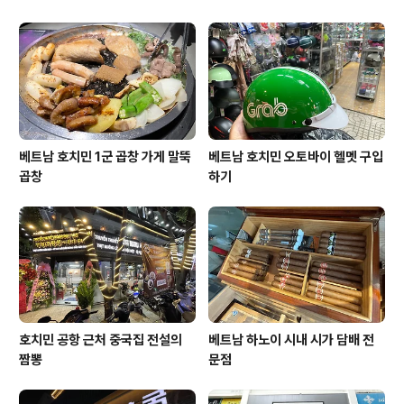
베트남 호치민 1군 곱창 가게 말뚝
베트남 호치민 오토바이 헬멧 구입
곱창
하기
호치민 공항 근처 중국집 전설의
베트남 하노이 시내 시가 담배 전
짬뽕
문점