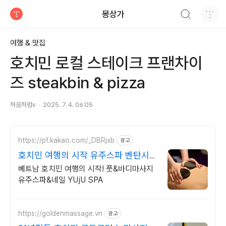
검색하기
몽상가
티스토리
여행 & 맛집
호치민 로컬 스테이크 프랜차이
즈 steakbin & pizza
처음처럼v
2025. 7. 4. 06:05
https://pf.kakao.com/_DBRjxb
광고
호치민 여행의 시작 유주스파 벤탄시장
도보 3분
베트남 호치민 여행의 시작! 풋&바디마사지
유주스파&네일 YUjU SPA
https://goldenmassage.vn
광고