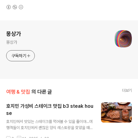
(새창열림)
로그 정보
몽상가
몽상가
구독하기
더보기
여행 & 맛집
의 다른 글
호치민 가성비 스테이크 맛집 b3 steak hou
se
글 내용
호치민에서 맛있는 스테이크를 먹어볼 수 있을 줄이야...여
행객들이 호치민에서 괜찮은 양식 레스토랑을 찾았을 때에
보통 내뱉는 말이다.호치민에 기거한 지 일주일 정도가 지