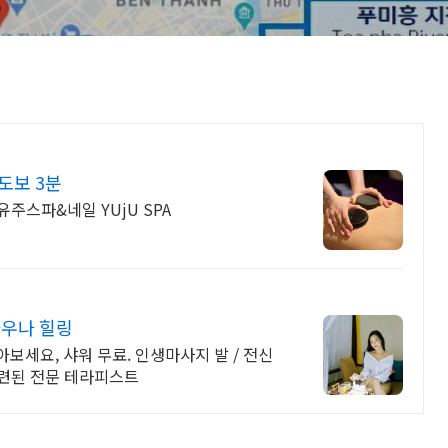
도보 3분
 풋&바디마사지 유주스파&네일 YUjU SPA
사우나 힐링
보세요, 샤워 무료. 인생마사지 발 / 전신
훈련된 전문 테라피스트