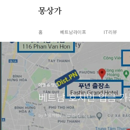
본문 바로가기
몽상가
홈
베트남라이프
IT리뷰
여행 & 맛집
베트남 호치민 입금 가능
by 처음처럼v
2025. 5. 1.